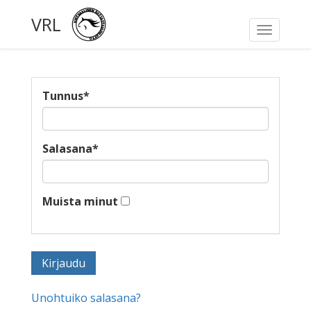
VRL
Toggle
navigati
Tunnus
*
Salasana
*
Muista minut
Unohtuiko salasana?