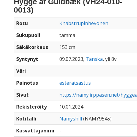
Hygge af Guldbæk (VH24-010-
0013)
Rotu
Knabstrupinhevonen
Sukupuoli
tamma
Säkäkorkeus
153 cm
Syntynyt
09.07.2023,
Tanska
, yli 8v
Väri
Painotus
esteratsastus
Sivut
https://namy.irppasen.net/hygge
Rekisteröity
10.01.2024
Kotitalli
Namyshill
(NAMY9545)
Kasvattajanimi
-