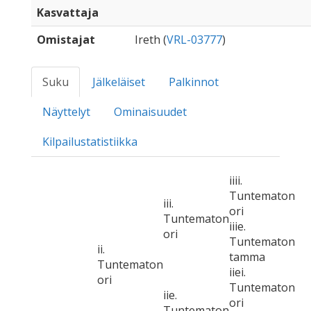
Kasvattaja
Omistajat
Ireth (
VRL-03777
)
Suku
Jälkeläiset
Palkinnot
Näyttelyt
Ominaisuudet
Kilpailustatistiikka
iiii.
Tuntematon
iii.
ori
Tuntematon
iiie.
ori
Tuntematon
ii.
tamma
Tuntematon
iiei.
ori
Tuntematon
iie.
ori
Tuntematon