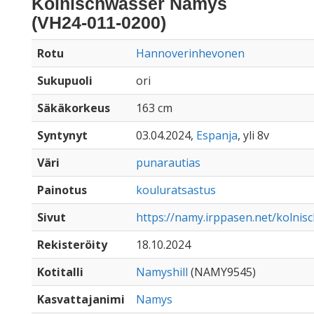
Kölnischwasser Namys
(VH24-011-0200)
Rotu
Hannoverinhevonen
Sukupuoli
ori
Säkäkorkeus
163 cm
Syntynyt
03.04.2024,
Espanja
, yli 8v
Väri
punarautias
Painotus
kouluratsastus
Sivut
https://namy.irppasen.net/kolni
Rekisteröity
18.10.2024
Kotitalli
Namyshill
(NAMY9545)
Kasvattajanimi
Namys