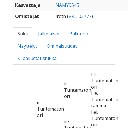
Kasvattaja
NAMY9545
Omistajat
Ireth (
VRL-03777
)
Suku
Jälkeläiset
Palkinnot
Näyttelyt
Ominaisuudet
Kilpailustatistiikka
iiii.
Tuntematon
iii.
ori
Tuntematon
iiie.
ori
Tuntematon
ii.
tamma
Tuntematon
iiei.
ori
Tuntematon
iie.
ori
Tuntematon