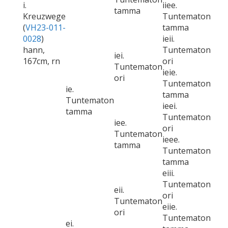
i.
iiee.
tamma
Kreuzwege
Tuntematon
(
VH23-011-
tamma
0028
)
ieii.
hann,
Tuntematon
iei.
167cm, rn
ori
Tuntematon
ieie.
ori
Tuntematon
ie.
tamma
Tuntematon
ieei.
tamma
Tuntematon
iee.
ori
Tuntematon
ieee.
tamma
Tuntematon
tamma
eiii.
Tuntematon
eii.
ori
Tuntematon
eiie.
ori
Tuntematon
ei.