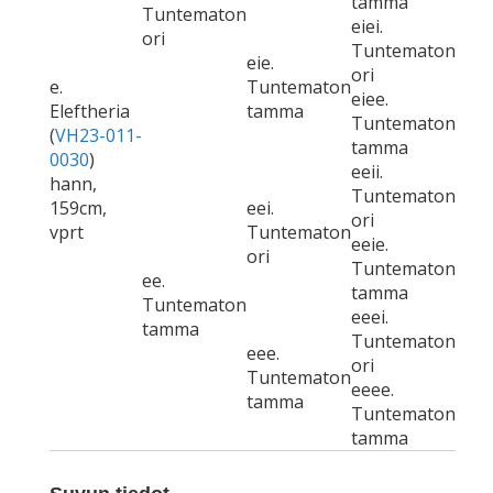
tamma
Tuntematon
eiei.
ori
Tuntematon
eie.
ori
e.
Tuntematon
eiee.
Eleftheria
tamma
Tuntematon
(
VH23-011-
tamma
0030
)
eeii.
hann,
Tuntematon
159cm,
eei.
ori
vprt
Tuntematon
eeie.
ori
Tuntematon
ee.
tamma
Tuntematon
eeei.
tamma
Tuntematon
eee.
ori
Tuntematon
eeee.
tamma
Tuntematon
tamma