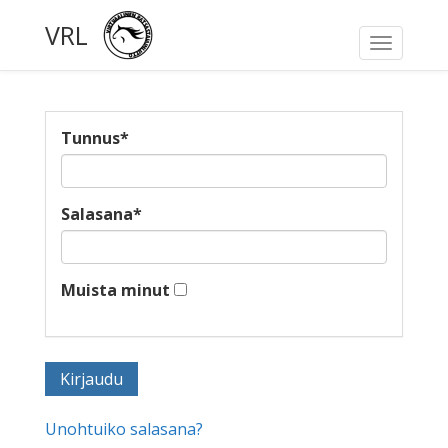
VRL
Toggle
navigati
Tunnus
*
Salasana
*
Muista minut
Unohtuiko salasana?