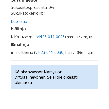
Suvun tiedot
Sukusiitosprosentti: 0%
Sukukatokerroin: 1
Lue lisää
Isälinja
i.
Kreuzwege (
VH23-011-0028
)
hann, 167cm, rn
Emälinja
e.
Eleftheria (
VH23-011-0030
)
hann, 159cm, vprt
Kölnischwasser Namys on
virtuaalihevonen. Se ei ole oikeasti
olemassa.