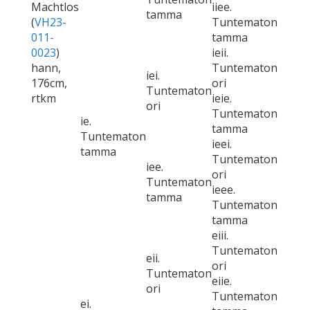
Machtlos
iiee.
tamma
(
VH23-
Tuntematon
011-
tamma
0023
)
ieii.
hann,
Tuntematon
iei.
176cm,
ori
Tuntematon
rtkm
ieie.
ori
Tuntematon
ie.
tamma
Tuntematon
ieei.
tamma
Tuntematon
iee.
ori
Tuntematon
ieee.
tamma
Tuntematon
tamma
eiii.
Tuntematon
eii.
ori
Tuntematon
eiie.
ori
Tuntematon
ei.