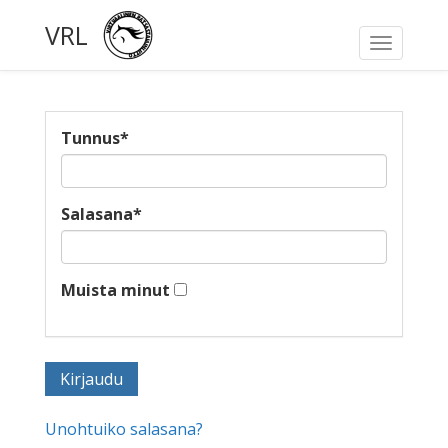
VRL
Toggle
navigati
Tunnus
*
Salasana
*
Muista minut
Unohtuiko salasana?