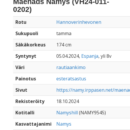
Maenads Namys (VH24-011-
0202)
Rotu
Hannoverinhevonen
Sukupuoli
tamma
Säkäkorkeus
174 cm
Syntynyt
05.04.2024,
Espanja
, yli 8v
Väri
rautiaankimo
Painotus
esteratsastus
Sivut
https://namy.irppasen.net/maen
Rekisteröity
18.10.2024
Kotitalli
Namyshill
(NAMY9545)
Kasvattajanimi
Namys