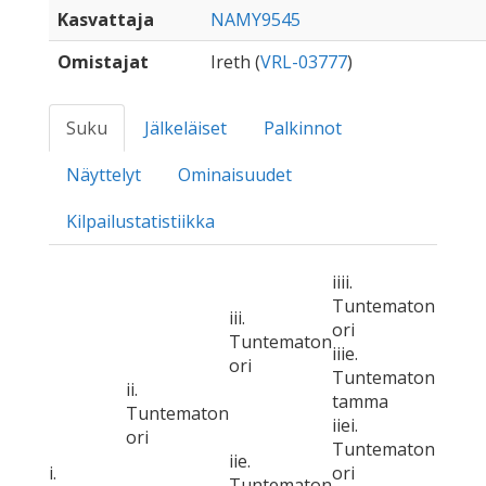
Kasvattaja
NAMY9545
Omistajat
Ireth (
VRL-03777
)
Suku
Jälkeläiset
Palkinnot
Näyttelyt
Ominaisuudet
Kilpailustatistiikka
iiii.
Tuntematon
iii.
ori
Tuntematon
iiie.
ori
Tuntematon
ii.
tamma
Tuntematon
iiei.
ori
Tuntematon
iie.
i.
ori
Tuntematon