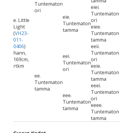
tamma
Tuntematon
eiei.
ori
Tuntematon
eie.
e. Little
ori
Tuntematon
Light
eiee.
tamma
(
VH23-
Tuntematon
011-
tamma
0406
)
eeii.
hann,
Tuntematon
eei.
169cm,
ori
Tuntematon
rtkm
eeie.
ori
Tuntematon
ee.
tamma
Tuntematon
eeei.
tamma
Tuntematon
eee.
ori
Tuntematon
eeee.
tamma
Tuntematon
tamma