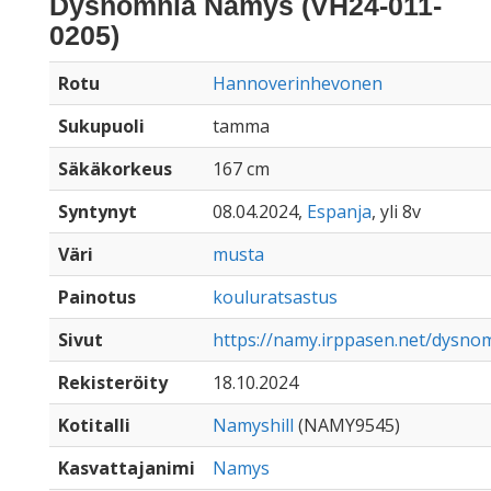
Dysnomnia Namys (VH24-011-
0205)
Rotu
Hannoverinhevonen
Sukupuoli
tamma
Säkäkorkeus
167 cm
Syntynyt
08.04.2024,
Espanja
, yli 8v
Väri
musta
Painotus
kouluratsastus
Sivut
https://namy.irppasen.net/dysn
Rekisteröity
18.10.2024
Kotitalli
Namyshill
(NAMY9545)
Kasvattajanimi
Namys