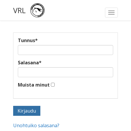
VRL
Toggle
navigati
Tunnus
*
Salasana
*
Muista minut
Unohtuiko salasana?