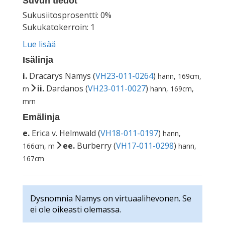
Suvun tiedot
Sukusiitosprosentti: 0%
Sukukatokerroin: 1
Lue lisää
Isälinja
i.
Dracarys Namys (
VH23-011-0264
)
hann, 169cm,
ii.
Dardanos (
VH23-011-0027
)
rn
hann, 169cm,
mrn
Emälinja
e.
Erica v. Helmwald (
VH18-011-0197
)
hann,
ee.
Burberry (
VH17-011-0298
)
166cm, m
hann,
167cm
Dysnomnia Namys on virtuaalihevonen. Se
ei ole oikeasti olemassa.