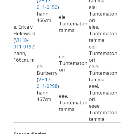
(
VH17-
tamma
011-0150
)
eiei.
hann,
Tuntematon
eie.
166cm
ori
Tuntematon
e. Erica v.
eiee.
tamma
Helmwald
Tuntematon
(
VH18-
tamma
011-0197
)
eeii.
hann,
Tuntematon
eei.
166cm, m
ori
Tuntematon
ee.
eeie.
ori
Burberry
Tuntematon
(
VH17-
tamma
011-0298
)
eeei.
hann,
Tuntematon
eee.
167cm
ori
Tuntematon
eeee.
tamma
Tuntematon
tamma