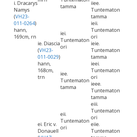
i. Dracarys
iiee.
tamma
Namys
Tuntematon
(
VH23-
tamma
011-0264
)
ieii.
hann,
Tuntematon
iei.
169cm, rn
ori
Tuntematon
ie. Diascia
ieie.
ori
(
VH23-
Tuntematon
011-0029
)
tamma
hann,
ieei.
168cm,
Tuntematon
iee.
trn
ori
Tuntematon
ieee.
tamma
Tuntematon
tamma
eiii.
Tuntematon
eii.
ori
Tuntematon
ei. Eric v.
eiie.
ori
Donauell
Tuntematon