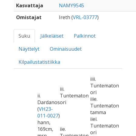
Kasvattaja
NAMY9545
Omistajat
Ireth (
VRL-03777
)
Suku
Jälkeläiset
Palkinnot
Näyttelyt
Ominaisuudet
Kilpailustatistiikka
iiii.
Tuntematon
iii.
ori
ii.
Tuntematon
iiie.
Dardanos
ori
Tuntematon
(
VH23-
tamma
011-0027
)
iiei.
hann,
Tuntematon
169cm,
iie.
ori
mrn
Tuntematon