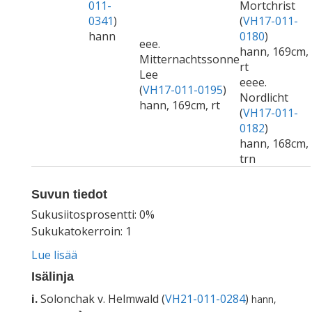
011-
Mortchrist
0341
)
(
VH17-011-
hann
0180
)
eee.
hann, 169cm,
Mitternachtssonne
rt
Lee
eeee.
(
VH17-011-0195
)
Nordlicht
hann, 169cm, rt
(
VH17-011-
0182
)
hann, 168cm,
trn
Suvun tiedot
Sukusiitosprosentti: 0%
Sukukatokerroin: 1
Lue lisää
Isälinja
i.
Solonchak v. Helmwald (
VH21-011-0284
)
hann,