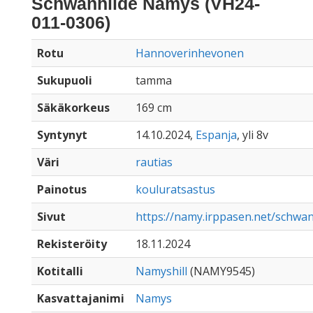
Schwanhilde Namys (VH24-
011-0306)
Rotu
Hannoverinhevonen
Sukupuoli
tamma
Säkäkorkeus
169 cm
Syntynyt
14.10.2024,
Espanja
, yli 8v
Väri
rautias
Painotus
kouluratsastus
Sivut
https://namy.irppasen.net/schwa
Rekisteröity
18.11.2024
Kotitalli
Namyshill
(NAMY9545)
Kasvattajanimi
Namys