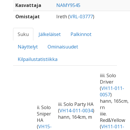
Kasvattaja
NAMY9545
Omistajat
Ireth (
VRL-03777
)
Suku
Jälkeläiset
Palkinnot
Näyttelyt
Ominaisuudet
Kilpailustatistiikka
iiii. Solo
Driver
(
VH11-011-
0057
)
hann, 165cm,
iii. Solo Party HA
ii. Solo
rn
(
VH14-011-0034
)
Sniper
iiie.
hann, 164cm, m
HA
Red&Yellow
(
VH15-
(
VH11-011-