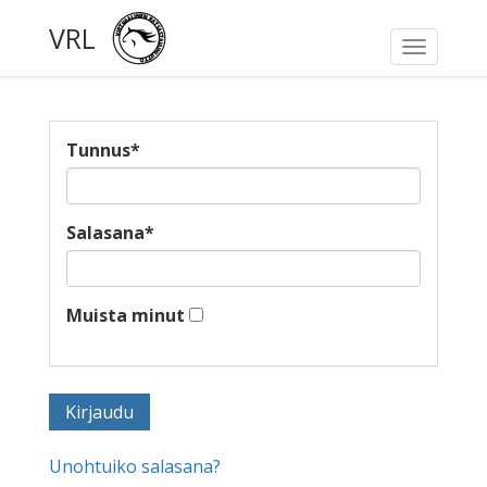
VRL
Toggle
navigati
Tunnus
*
Salasana
*
Muista minut
Unohtuiko salasana?