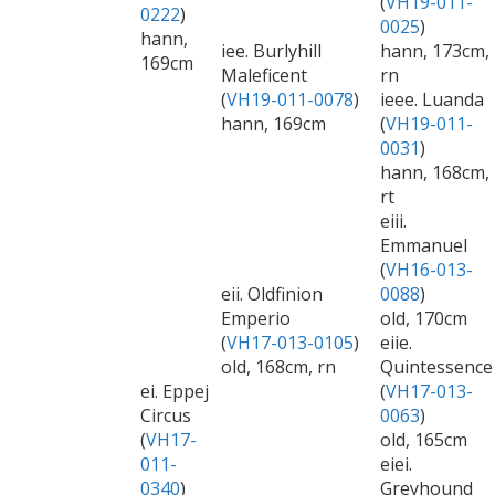
(
VH19-011-
0222
)
0025
)
hann,
iee. Burlyhill
hann, 173cm,
169cm
Maleficent
rn
(
VH19-011-0078
)
ieee. Luanda
hann, 169cm
(
VH19-011-
0031
)
hann, 168cm,
rt
eiii.
Emmanuel
(
VH16-013-
eii. Oldfinion
0088
)
Emperio
old, 170cm
(
VH17-013-0105
)
eiie.
old, 168cm, rn
Quintessence
ei. Eppej
(
VH17-013-
Circus
0063
)
(
VH17-
old, 165cm
011-
eiei.
0340
)
Greyhound