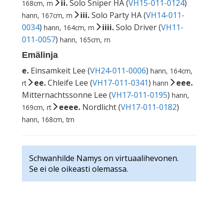
ii.
Solo Sniper HA (
VH15-011-0124
)
168cm, m
iii.
Solo Party HA (
VH14-011-
hann, 167cm, m
0034
)
iiii.
Solo Driver (
VH11-
hann, 164cm, m
011-0057
)
hann, 165cm, rn
Emälinja
e.
Einsamkeit Lee (
VH24-011-0006
)
hann, 164cm,
ee.
Chleife Lee (
VH17-011-0341
)
eee.
rt
hann
Mitternachtssonne Lee (
VH17-011-0195
)
hann,
eeee.
Nordlicht (
VH17-011-0182
)
169cm, rt
hann, 168cm, trn
Schwanhilde Namys on virtuaalihevonen.
Se ei ole oikeasti olemassa.