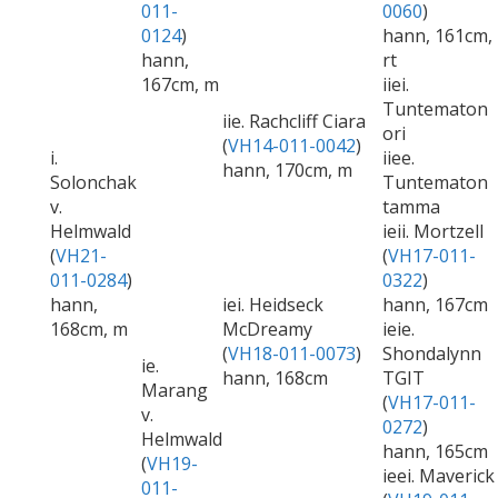
011-
0060
)
0124
)
hann, 161cm,
hann,
rt
167cm, m
iiei.
Tuntematon
iie. Rachcliff Ciara
ori
(
VH14-011-0042
)
i.
iiee.
hann, 170cm, m
Solonchak
Tuntematon
v.
tamma
Helmwald
ieii. Mortzell
(
VH21-
(
VH17-011-
011-0284
)
0322
)
hann,
iei. Heidseck
hann, 167cm
168cm, m
McDreamy
ieie.
(
VH18-011-0073
)
Shondalynn
ie.
hann, 168cm
TGIT
Marang
(
VH17-011-
v.
0272
)
Helmwald
hann, 165cm
(
VH19-
ieei. Maverick
011-