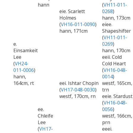
hann
(
VH11-011-
eie. Scarlett
0268
)
Holmes
hann, 173cm
(
VH16-011-0090
)
eiee.
hann, 171cm
Shapeshifter
(
VH11-011-
e.
0269
)
Einsamkeit
hann, 170cm
Lee
eeii. Cold
(
VH24-
Cold Heart
011-0006
)
(
VH16-048-
hann,
0014
)
164cm, rt
eei. Ishtar Chopin
westf, 165cm,
(
VH17-048-0030
)
trn
westf, 170cm, rn
eeie. Stardust
(
VH16-048-
ee.
0056
)
Chleife
westf, 166cm,
Lee
prn
(
VH17-
eeei.