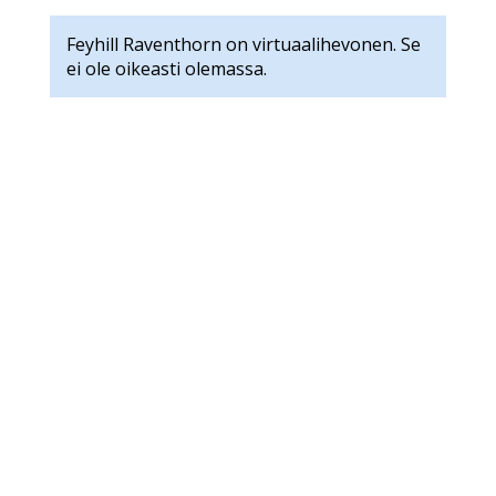
Feyhill Raventhorn on virtuaalihevonen. Se
ei ole oikeasti olemassa.