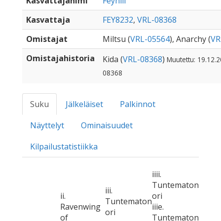
Kasvattajanimi
Feyhill
Kasvattaja
FEY8232
,
VRL-08368
Omistajat
Miltsu (
VRL-05564
), Anarchy (
VR
Omistajahistoria
Kida (
VRL-08368
)
Muutettu: 19.12.2
08368
Suku
Jälkeläiset
Palkinnot
Näyttelyt
Ominaisuudet
Kilpailustatistiikka
iiii.
Tuntematon
iii.
ii.
ori
Tuntematon
Ravenwing
iiie.
ori
of
Tuntematon