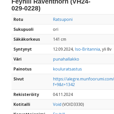
Feyhill Raventhorn (VH24-
029-0228)
Rotu
Ratsuponi
Sukupuoli
ori
Säkäkorkeus
141 cm
Syntynyt
12.09.2024,
Iso-Britannia
, yli 8v
Väri
punahallakko
Painotus
kouluratsastus
Sivut
https://alegre.munfoorumi.com/
f=9&t=1342
Rekisteröity
04.11.2024
Kotitalli
Void
(VOID3330)