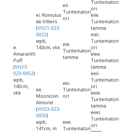
Tuntematon
eii.
ori
Tuntematon
ei. Romulus
eiie.
ori
de Villiers
Tuntematon
(
VH21-023-
tamma
0022
)
eiei.
wpb,
Tuntematon
eie.
e.
143cm, vkk
ori
Tuntematon
Amaranth
eiee.
tamma
Puff
Tuntematon
(
VH23-
tamma
023-0052
)
eeii.
wpb,
Tuntematon
eei.
145cm,
ori
ee.
Tuntematon
vkk
eeie.
Mooncoin
ori
Tuntematon
Almond
tamma
(
VH23-023-
eeei.
0050
)
Tuntematon
wpb,
eee.
ori
141cm, m
Tuntematon
eeee.