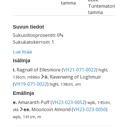
tamma
Tuntematon
tamma
Suvun tiedot
Sukusiitosprosentti: 0%
Sukukatokerroin: 1
Lue lisää
Isälinja
i.
Ragnall of Ellesmore (
VH21-071-0022
)
highl,
ii.
Ravenwing of Loghmuir
136cm, rnhkko
(
VH19-071-0022
)
highl, 138cm, vm
Emälinja
e.
Amaranth Puff (
VH23-023-0052
)
wpb, 145cm,
ee.
Mooncoin Almond (
VH23-023-0050
)
vkk
wpb, 141cm, m