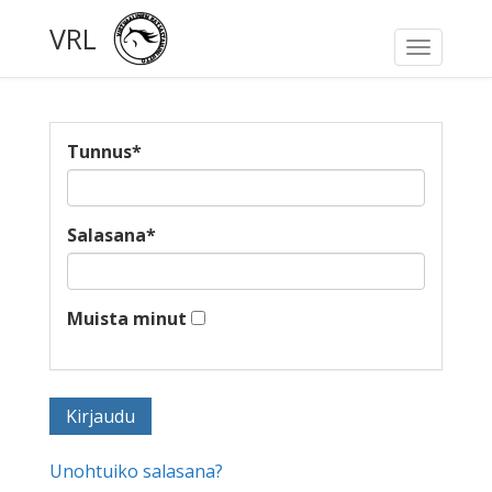
VRL
Toggle
navigati
Tunnus
*
Salasana
*
Muista minut
Unohtuiko salasana?