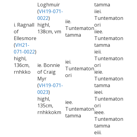
Loghmuir
tamma
(
VH19-071-
iiei.
0022
)
Tuntematon
iie.
i. Ragnall
highl,
ori
Tuntematon
of
138cm, vm
iiee.
tamma
Ellesmore
Tuntematon
(
VH21-
tamma
071-0022
)
ieii.
highl,
Tuntematon
iei.
136cm,
ie. Bonnie
ori
Tuntematon
rnhkko
of Craig
ieie.
ori
Myr
Tuntematon
(
VH19-071-
tamma
0023
)
ieei.
highl,
Tuntematon
iee.
135cm,
ori
Tuntematon
rnhkkokm
ieee.
tamma
Tuntematon
tamma
eiii.