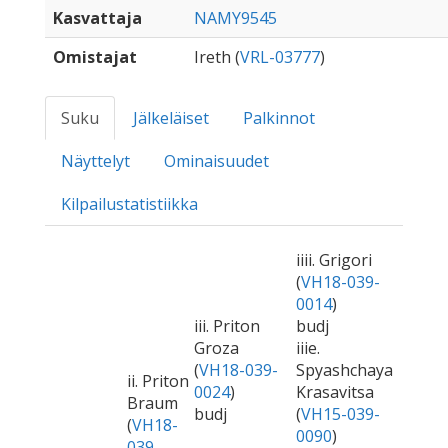
Kasvattaja
NAMY9545
Omistajat
Ireth (
VRL-03777
)
Suku
Jälkeläiset
Palkinnot
Näyttelyt
Ominaisuudet
Kilpailustatistiikka
iiii. Grigori
(
VH18-039-
0014
)
iii. Priton
budj
Groza
iiie.
(
VH18-039-
Spyashchaya
ii. Priton
0024
)
Krasavitsa
Braum
budj
(
VH15-039-
(
VH18-
0090
)
039-