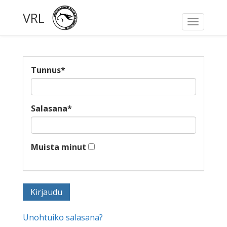
VRL
Toggle
navigati
Tunnus
*
Salasana
*
Muista minut
Unohtuiko salasana?