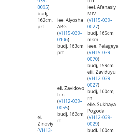
039-
trn
0095
)
ieei. Afanasiy
budj,
MIV
162cm,
iee. Alyosha
(
VH15-039-
prt
ABG
0027
)
(
VH15-039-
budj, 165cm,
0106
)
mkm
budj, 163cm,
ieee. Pelageya
prt
(
VH15-039-
0070
)
budj, 159cm
eiii. Zaviduyu
(
VH12-039-
0027
)
eii. Zavidovo
budj, 160cm,
Ion
rn
(
VH12-039-
eiie. Sukhaya
0055
)
Pogoda
budj, 162cm,
ei.
(
VH12-039-
rt
Zinoviy
0029
)
(
VH13-
budj, 160cm,