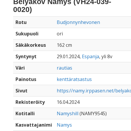
Belyakov Namys (VH24-039-
0020)
Rotu
Budjonnynhevonen
Sukupuoli
ori
Säkäkorkeus
162 cm
Syntynyt
29.01.2024,
Espanja
, yli 8v
Väri
rautias
Painotus
kenttäratsastus
Sivut
https://namy.irppasen.net/belya
Rekisteröity
16.04.2024
Kotitalli
Namyshill
(NAMY9545)
Kasvattajanimi
Namys