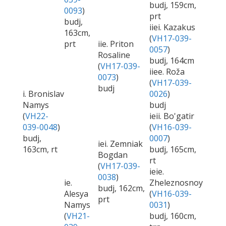
budj, 159cm,
0093
)
prt
budj,
iiei. Kazakus
163cm,
(
VH17-039-
prt
iie. Priton
0057
)
Rosaline
budj, 164cm
(
VH17-039-
iiee. Roža
0073
)
(
VH17-039-
budj
i. Bronislav
0026
)
Namys
budj
(
VH22-
ieii. Bo'gatir
039-0048
)
(
VH16-039-
budj,
0007
)
iei. Zemniak
163cm, rt
budj, 165cm,
Bogdan
rt
(
VH17-039-
ieie.
0038
)
ie.
Zheleznosnoy
budj, 162cm,
Alesya
(
VH16-039-
prt
Namys
0031
)
(
VH21-
budj, 160cm,