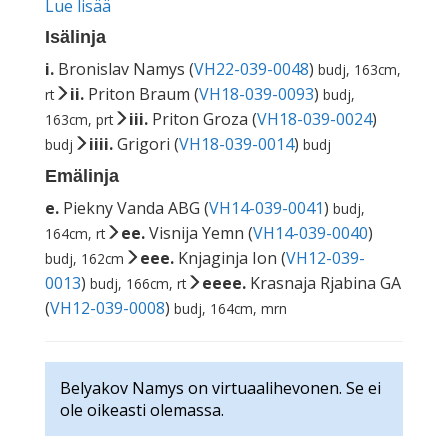
Lue lisää
Isälinja
i.
Bronislav Namys (
VH22-039-0048
)
budj, 163cm,
ii.
Priton Braum (
VH18-039-0093
)
rt
budj,
iii.
Priton Groza (
VH18-039-0024
)
163cm, prt
iiii.
Grigori (
VH18-039-0014
)
budj
budj
Emälinja
e.
Piekny Vanda ABG (
VH14-039-0041
)
budj,
ee.
Visnija Yemn (
VH14-039-0040
)
164cm, rt
eee.
Knjaginja Ion (
VH12-039-
budj, 162cm
0013
)
eeee.
Krasnaja Rjabina GA
budj, 166cm, rt
(
VH12-039-0008
)
budj, 164cm, mrn
Belyakov Namys on virtuaalihevonen. Se ei
ole oikeasti olemassa.