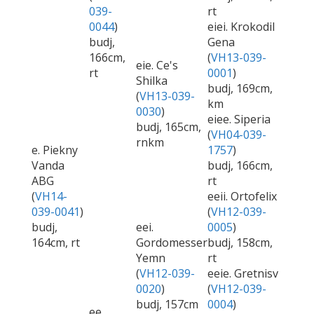
039-
rt
0044
)
eiei. Krokodil
budj,
Gena
166cm,
(
VH13-039-
eie. Ce's
rt
0001
)
Shilka
budj, 169cm,
(
VH13-039-
km
0030
)
eiee. Siperia
budj, 165cm,
(
VH04-039-
rnkm
e. Piekny
1757
)
Vanda
budj, 166cm,
ABG
rt
(
VH14-
eeii. Ortofelix
039-0041
)
(
VH12-039-
budj,
eei.
0005
)
164cm, rt
Gordomesser
budj, 158cm,
Yemn
rt
(
VH12-039-
eeie. Gretnisv
0020
)
(
VH12-039-
budj, 157cm
0004
)
ee.