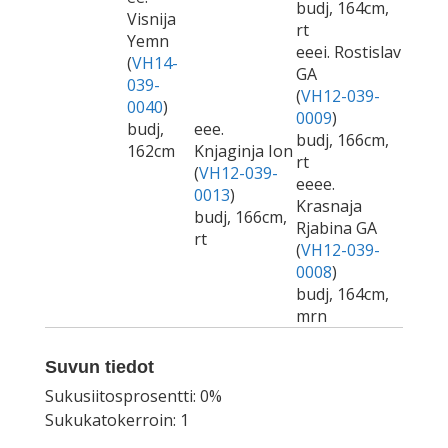
budj, 164cm,
Visnija
rt
Yemn
eeei. Rostislav
(
VH14-
GA
039-
(
VH12-039-
0040
)
0009
)
budj,
eee.
budj, 166cm,
162cm
Knjaginja Ion
rt
(
VH12-039-
eeee.
0013
)
Krasnaja
budj, 166cm,
Rjabina GA
rt
(
VH12-039-
0008
)
budj, 164cm,
mrn
Suvun tiedot
Sukusiitosprosentti: 0%
Sukukatokerroin: 1