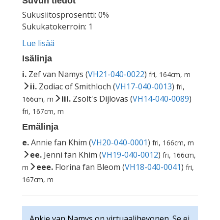
Suvun tiedot
Sukusiitosprosentti: 0%
Sukukatokerroin: 1
Lue lisää
Isälinja
i.
Zef van Namys (
VH21-040-0022
)
fri, 164cm, m
ii.
Zodiac of Smithloch (
VH17-040-0013
)
fri,
iii.
Zsolt's Dijlovas (
VH14-040-0089
)
166cm, m
fri, 167cm, m
Emälinja
e.
Annie fan Khim (
VH20-040-0001
)
fri, 166cm, m
ee.
Jenni fan Khim (
VH19-040-0012
)
fri, 166cm,
eee.
Florina fan Bleom (
VH18-040-0041
)
m
fri,
167cm, m
Ankie van Namys on virtuaalihevonen. Se ei