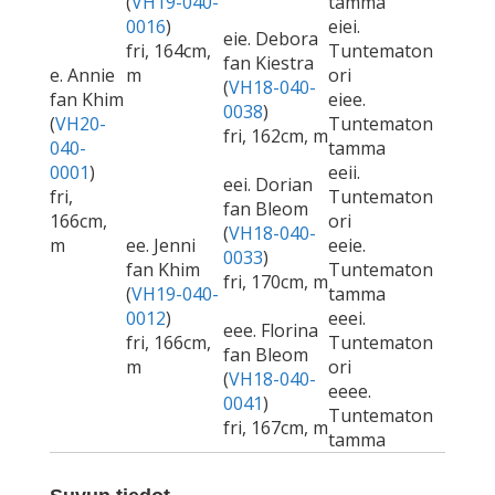
(
VH19-040-
tamma
0016
)
eiei.
eie. Debora
fri, 164cm,
Tuntematon
fan Kiestra
e. Annie
m
ori
(
VH18-040-
fan Khim
eiee.
0038
)
(
VH20-
Tuntematon
fri, 162cm, m
040-
tamma
0001
)
eeii.
eei. Dorian
fri,
Tuntematon
fan Bleom
166cm,
ori
(
VH18-040-
m
ee. Jenni
eeie.
0033
)
fan Khim
Tuntematon
fri, 170cm, m
(
VH19-040-
tamma
0012
)
eeei.
eee. Florina
fri, 166cm,
Tuntematon
fan Bleom
m
ori
(
VH18-040-
eeee.
0041
)
Tuntematon
fri, 167cm, m
tamma