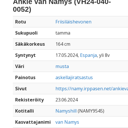
Ankie van Namys (VH24-040-
0052)
Rotu
Friisiläishevonen
Sukupuoli
tamma
Säkäkorkeus
164 cm
Syntynyt
17.05.2024,
Espanja
, yli 8v
Väri
musta
Painotus
askellajiratsastus
Sivut
https://namy.irppasen.net/ankie
Rekisteröity
23.06.2024
Kotitalli
Namyshill
(NAMY9545)
Kasvattajanimi
van Namys