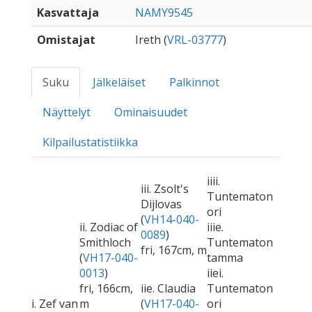
Kasvattaja
NAMY9545
Omistajat
Ireth (
VRL-03777
)
Suku
Jälkeläiset
Palkinnot
Näyttelyt
Ominaisuudet
Kilpailustatistiikka
iiii.
iii. Zsolt's
Tuntematon
Dijlovas
ori
(
VH14-040-
ii. Zodiac of
iiie.
0089
)
Smithloch
Tuntematon
fri, 167cm, m
(
VH17-040-
tamma
0013
)
iiei.
fri, 166cm,
iie. Claudia
Tuntematon
i. Zef van
m
(
VH17-040-
ori