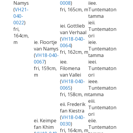
Namys
0008
)
iiee.
(
VH21-
fri, 165cm, m
Tuntematon
040-
tamma
0022
)
ieii.
iei. Gottlieb
fri,
Tuntematon
van Verhaal
164cm,
ori
(
VH18-040-
m
ie. Floortje
ieie.
0064
)
van Namys
Tuntematon
fri, 162cm, m
(
VH18-040-
tamma
0067
)
iee.
ieei.
fri, 159cm,
Filomena
Tuntematon
m
van Vallei
ori
(
VH18-040-
ieee.
0065
)
Tuntematon
fri, 158cm, m
tamma
eiii.
eii. Frederik
Tuntematon
fan Kiestra
ori
(
VH18-040-
ei. Keimpe
eiie.
0030
)
fan Khim
Tuntematon
fri, 164cm, m