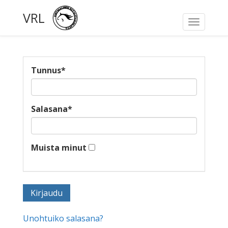
VRL
Toggle
navigati
Tunnus
*
Salasana
*
Muista minut
Unohtuiko salasana?