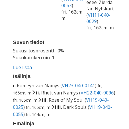
eeee. Zierda
0063
)
fan Nytskart
fri, 162cm,
(
VH11-040-
m
0029
)
fri, 162cm, m
Suvun tiedot
Sukusiitosprosentti: 0%
Sukukatokerroin: 1
Lue lisää
Isälinja
i.
Romeyn van Namys (
VH23-040-0141
)
fri,
ii.
Rhett van Namys (
VH22-040-0096
)
165cm, m
iii.
Rose of My Soul (
VH19-040-
fri, 165cm, m
0025
)
iiii.
Dark Souls (
VH19-040-
fri, 165cm, m
0055
)
fri, 164cm, m
Emälinja