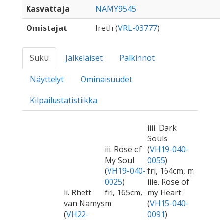
Kasvattaja
NAMY9545
Omistajat
Ireth (
VRL-03777
)
Suku
Jälkeläiset
Palkinnot
Näyttelyt
Ominaisuudet
Kilpailustatistiikka
iiii. Dark
Souls
iii. Rose of
(
VH19-040-
My Soul
0055
)
(
VH19-040-
fri, 164cm, m
0025
)
iiie. Rose of
ii. Rhett
fri, 165cm,
my Heart
van Namys
m
(
VH15-040-
(
VH22-
0091
)