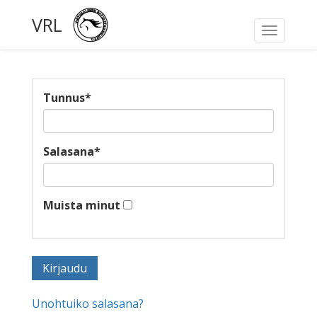
VRL
Toggle
navigati
Tunnus
*
Salasana
*
Muista minut
Unohtuiko salasana?