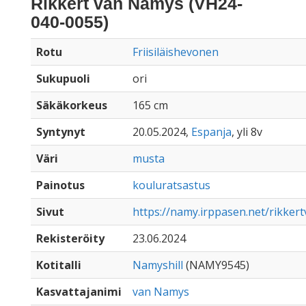
Rikkert van Namys (VH24-
040-0055)
Rotu
Friisiläishevonen
Sukupuoli
ori
Säkäkorkeus
165 cm
Syntynyt
20.05.2024,
Espanja
, yli 8v
Väri
musta
Painotus
kouluratsastus
Sivut
https://namy.irppasen.net/rikke
Rekisteröity
23.06.2024
Kotitalli
Namyshill
(NAMY9545)
Kasvattajanimi
van Namys