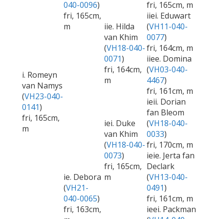
040-0096
)
fri, 165cm, m
fri, 165cm,
iiei. Eduwart
m
iie. Hilda
(
VH11-040-
van Khim
0077
)
(
VH18-040-
fri, 164cm, m
0071
)
iiee. Domina
fri, 164cm,
(
VH03-040-
i. Romeyn
m
4467
)
van Namys
fri, 161cm, m
(
VH23-040-
ieii. Dorian
0141
)
fan Bleom
fri, 165cm,
iei. Duke
(
VH18-040-
m
van Khim
0033
)
(
VH18-040-
fri, 170cm, m
0073
)
ieie. Jerta fan
fri, 165cm,
Declark
ie. Debora
m
(
VH13-040-
(
VH21-
0491
)
040-0065
)
fri, 161cm, m
fri, 163cm,
ieei. Packman