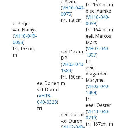
d'Alvina
fri, 167cm, m
(
VH16-040-
eiee. Aamke
0075
)
(
VH16-040-
fri, 166cm
e. Betje
0059
)
van Namys
fri, 164cm, m
(
VH18-040-
eeii. Marcos
0053
)
Mars
fri, 163cm,
(
VH03-040-
eei. Dexter
m
1307
)
DR
fri
(
VH03-040-
eeie.
1589
)
Alagarden
fri, 160cm,
Marymei
ee. Dorien
m
(
VH03-040-
v.d. Duren
1464
)
(
VH13-
fri
040-0323
)
eeei. Oester
fri
(
VH11-040-
eee. Cuicait
0219
)
v.d. Duren
fri, 167cm, m
(
VH12-040-