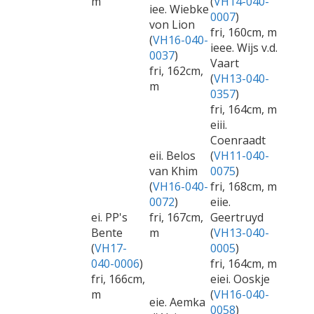
m
(
VH14-040-
iee. Wiebke
0007
)
von Lion
fri, 160cm, m
(
VH16-040-
ieee. Wijs v.d.
0037
)
Vaart
fri, 162cm,
(
VH13-040-
m
0357
)
fri, 164cm, m
eiii.
Coenraadt
eii. Belos
(
VH11-040-
van Khim
0075
)
(
VH16-040-
fri, 168cm, m
0072
)
eiie.
ei. PP's
fri, 167cm,
Geertruyd
Bente
m
(
VH13-040-
(
VH17-
0005
)
040-0006
)
fri, 164cm, m
fri, 166cm,
eiei. Ooskje
m
(
VH16-040-
eie. Aemka
0058
)