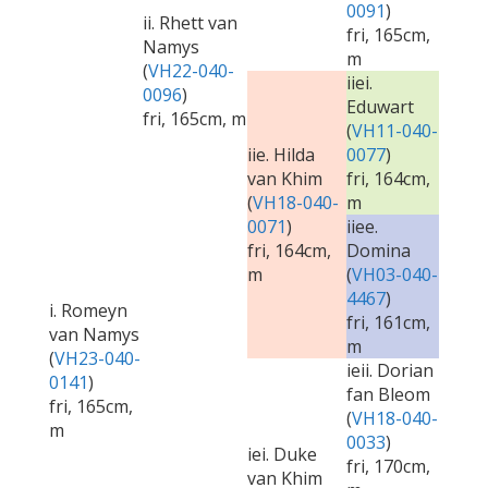
0091
)
ii. Rhett van
fri, 165cm,
Namys
m
(
VH22-040-
iiei.
0096
)
Eduwart
fri, 165cm, m
(
VH11-040-
iie. Hilda
0077
)
van Khim
fri, 164cm,
(
VH18-040-
m
0071
)
iiee.
fri, 164cm,
Domina
m
(
VH03-040-
4467
)
i. Romeyn
fri, 161cm,
van Namys
m
(
VH23-040-
ieii. Dorian
0141
)
fan Bleom
fri, 165cm,
(
VH18-040-
m
0033
)
iei. Duke
fri, 170cm,
van Khim