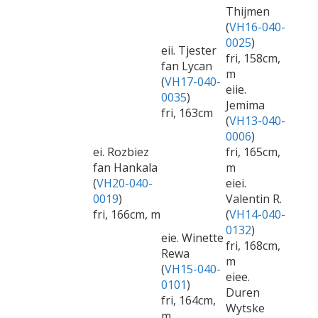
Thijmen
(
VH16-040-
0025
)
eii. Tjester
fri, 158cm,
fan Lycan
m
(
VH17-040-
eiie.
0035
)
Jemima
fri, 163cm
(
VH13-040-
0006
)
ei. Rozbiez
fri, 165cm,
fan Hankala
m
(
VH20-040-
eiei.
0019
)
Valentin R.
fri, 166cm, m
(
VH14-040-
0132
)
eie. Winette
fri, 168cm,
Rewa
m
(
VH15-040-
eiee.
0101
)
Duren
fri, 164cm,
Wytske
m