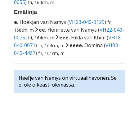
0055
)
fri, 164cm, m
Emälinja
e.
Hoekjan van Namys (
VH23-040-0129
)
fri,
ee.
Henriette van Namys (
VH22-040-
168cm, m
0075
)
eee.
Hilda van Khim (
VH18-
fri, 164cm, m
040-0071
)
eeee.
Domina (
VH03-
fri, 164cm, m
040-4467
)
fri, 161cm, m
Heefje van Namys on virtuaalihevonen. Se
ei ole oikeasti olemassa.