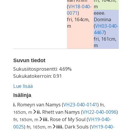
van Khim
fri, 164cm,
(
VH18-040-
m
0071
)
eeee.
fri, 164cm,
Domina
m
(
VH03-040-
4467
)
fri, 161cm,
m
Suvun tiedot
Sukusiitosprosentti: 4.69%
Sukukatokerroin: 0.91
Lue lisää
Isälinja
i.
Romeyn van Namys (
VH23-040-0141
)
fri,
ii.
Rhett van Namys (
VH22-040-0096
)
165cm, m
iii.
Rose of My Soul (
VH19-040-
fri, 165cm, m
0025
)
iiii.
Dark Souls (
VH19-040-
fri, 165cm, m