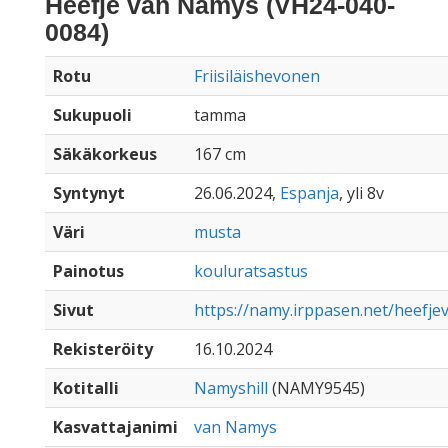
Heefje van Namys (VH24-040-
0084)
Rotu
Friisiläishevonen
Sukupuoli
tamma
Säkäkorkeus
167 cm
Syntynyt
26.06.2024,
Espanja
, yli 8v
Väri
musta
Painotus
kouluratsastus
Sivut
https://namy.irppasen.net/heefj
Rekisteröity
16.10.2024
Kotitalli
Namyshill
(NAMY9545)
Kasvattajanimi
van Namys