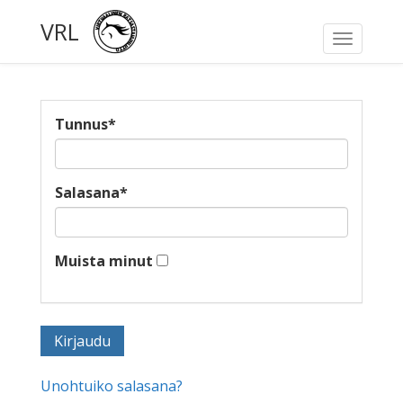
VRL
Toggle
navigati
Tunnus
*
Salasana
*
Muista minut
Unohtuiko salasana?