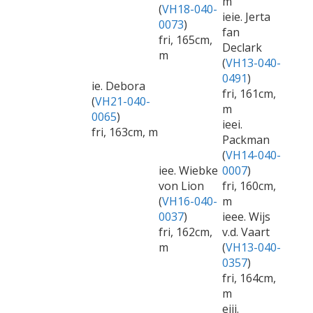
m
(
VH18-040-
ieie. Jerta
0073
)
fan
fri, 165cm,
Declark
m
(
VH13-040-
0491
)
ie. Debora
fri, 161cm,
(
VH21-040-
m
0065
)
ieei.
fri, 163cm, m
Packman
(
VH14-040-
iee. Wiebke
0007
)
von Lion
fri, 160cm,
(
VH16-040-
m
0037
)
ieee. Wijs
fri, 162cm,
v.d. Vaart
m
(
VH13-040-
0357
)
fri, 164cm,
m
eiii.