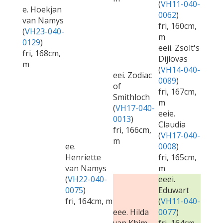
(
VH11-040-
e. Hoekjan
0062
)
van Namys
fri, 160cm,
(
VH23-040-
m
0129
)
eeii. Zsolt's
fri, 168cm,
Dijlovas
m
(
VH14-040-
eei. Zodiac
0089
)
of
fri, 167cm,
Smithloch
m
(
VH17-040-
eeie.
0013
)
Claudia
fri, 166cm,
(
VH17-040-
m
ee.
0008
)
Henriette
fri, 165cm,
van Namys
m
(
VH22-040-
eeei.
0075
)
Eduwart
fri, 164cm, m
(
VH11-040-
eee. Hilda
0077
)