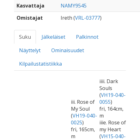
Kasvattaja
NAMY9545
Omistajat
Ireth (
VRL-03777
)
Suku
Jälkeläiset
Palkinnot
Näyttelyt
Ominaisuudet
Kilpailustatistiikka
iiii. Dark
Souls
(
VH19-040-
iii. Rose of
0055
)
My Soul
fri, 164cm,
(
VH19-040-
m
0025
)
iiie. Rose of
fri, 165cm,
my Heart
m
(
VH15-040-