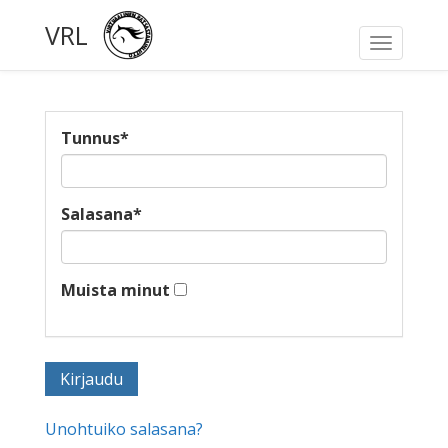
VRL
Toggle
navigati
Tunnus
*
Salasana
*
Muista minut
Unohtuiko salasana?