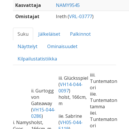
Kasvattaja
NAMY9545
Omistajat
Ireth (
VRL-03777
)
Suku
Jälkeläiset
Palkinnot
Näyttelyt
Ominaisuudet
Kilpailustatistiikka
iiii.
iii. Glücksspiel
Tuntematon
(
VH14-044-
ori
ii. Gurtogg
0097
)
iiie.
von
holst, 166cm,
Tuntematon
Gateaway
m
tamma
(
VH15-044-
iiei.
0286
)
iie. Sabrine
Tuntematon
i. Namys
holst,
(
VH05-044-
ori
Gros
166cm, m
5119
)