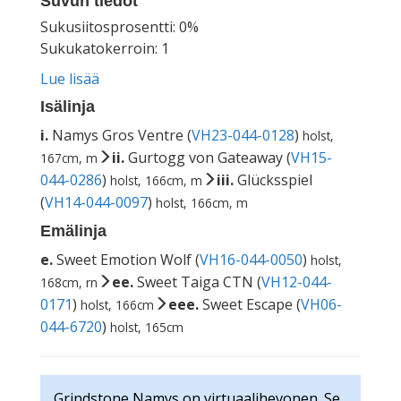
Suvun tiedot
Sukusiitosprosentti: 0%
Sukukatokerroin: 1
Lue lisää
Isälinja
i.
Namys Gros Ventre (
VH23-044-0128
)
holst,
ii.
Gurtogg von Gateaway (
VH15-
167cm, m
044-0286
)
iii.
Glücksspiel
holst, 166cm, m
(
VH14-044-0097
)
holst, 166cm, m
Emälinja
e.
Sweet Emotion Wolf (
VH16-044-0050
)
holst,
ee.
Sweet Taiga CTN (
VH12-044-
168cm, rn
0171
)
eee.
Sweet Escape (
VH06-
holst, 166cm
044-6720
)
holst, 165cm
Grindstone Namys on virtuaalihevonen. Se