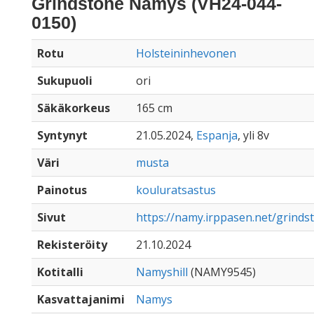
Grindstone Namys (VH24-044-
0150)
Rotu
Holsteininhevonen
Sukupuoli
ori
Säkäkorkeus
165 cm
Syntynyt
21.05.2024,
Espanja
, yli 8v
Väri
musta
Painotus
kouluratsastus
Sivut
https://namy.irppasen.net/grind
Rekisteröity
21.10.2024
Kotitalli
Namyshill
(NAMY9545)
Kasvattajanimi
Namys