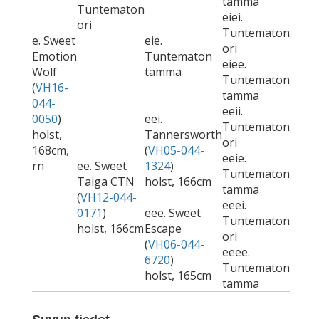
tamma
Tuntematon
eiei.
ori
Tuntematon
e. Sweet
eie.
ori
Emotion
Tuntematon
eiee.
Wolf
tamma
Tuntematon
(
VH16-
tamma
044-
eeii.
0050
)
eei.
Tuntematon
holst,
Tannersworth
ori
168cm,
(
VH05-044-
eeie.
rn
ee. Sweet
1324
)
Tuntematon
Taiga CTN
holst, 166cm
tamma
(
VH12-044-
eeei.
0171
)
eee. Sweet
Tuntematon
holst, 166cm
Escape
ori
(
VH06-044-
eeee.
6720
)
Tuntematon
holst, 165cm
tamma