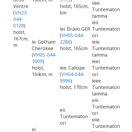
iiee.
Ventre
holst, 165cm,
Tuntematon
(
VH23-
km
tamma
044-
ieii.
0128
)
iei. Bravo GER
Tuntematon
holst,
(
VH05-044-
ori
167cm,
ie. Gotham
2286
)
ieie.
m
Cherokee
holst, 165cm
Tuntematon
(
VH05-044-
tamma
1009
)
ieei.
holst,
iee. Caliope
Tuntematon
164cm, m
(
VH04-044-
ori
9996
)
ieee.
holst, 170cm
Tuntematon
tamma
eiii.
Tuntematon
eii.
ori
Tuntematon
eiie.
ori
Tuntematon
ei.