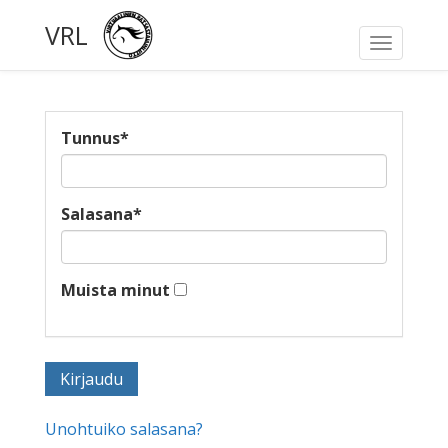
VRL
Toggle
navigati
Tunnus
*
Salasana
*
Muista minut
Unohtuiko salasana?