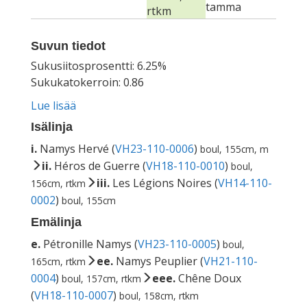
tamma
rtkm
Suvun tiedot
Sukusiitosprosentti: 6.25%
Sukukatokerroin: 0.86
Lue lisää
Isälinja
i.
Namys Hervé (
VH23-110-0006
)
boul, 155cm, m
ii.
Héros de Guerre (
VH18-110-0010
)
boul,
iii.
Les Légions Noires (
VH14-110-
156cm, rtkm
0002
)
boul, 155cm
Emälinja
e.
Pétronille Namys (
VH23-110-0005
)
boul,
ee.
Namys Peuplier (
VH21-110-
165cm, rtkm
0004
)
eee.
Chêne Doux
boul, 157cm, rtkm
(
VH18-110-0007
)
boul, 158cm, rtkm