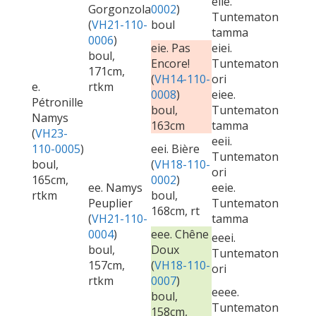
eiie.
Gorgonzola
0002
)
Tuntematon
(
VH21-110-
boul
tamma
0006
)
eie. Pas
eiei.
boul,
Encore!
Tuntematon
171cm,
(
VH14-110-
ori
e.
rtkm
0008
)
eiee.
Pétronille
boul,
Tuntematon
Namys
163cm
tamma
(
VH23-
eeii.
110-0005
)
eei. Bière
Tuntematon
boul,
(
VH18-110-
ori
165cm,
0002
)
ee. Namys
eeie.
rtkm
boul,
Peuplier
Tuntematon
168cm, rt
(
VH21-110-
tamma
0004
)
eee. Chêne
eeei.
boul,
Doux
Tuntematon
157cm,
(
VH18-110-
ori
rtkm
0007
)
eeee.
boul,
Tuntematon
158cm,