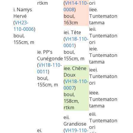
rtkm
(
VH14-110-
ori
i. Namys
0008
)
iiee.
Hervé
boul,
Tuntematon
(
VH23-
163cm
tamma
110-0006
)
ieii.
iei. Tête
boul,
Tuntematon
(
VH18-110-
155cm, m
ori
0001
)
ieie.
ie. PP's
boul,
Tuntematon
Cunégonde
155cm, m
tamma
(
VH18-110-
iee. Chêne
ieei.
0011
)
Doux
Tuntematon
boul,
(
VH18-110-
ori
155cm, m
0007
)
ieee.
boul,
Tuntematon
158cm,
tamma
rtkm
eiii.
eii.
Tuntematon
Grandiose
ori
ei.
(
VH19-110-