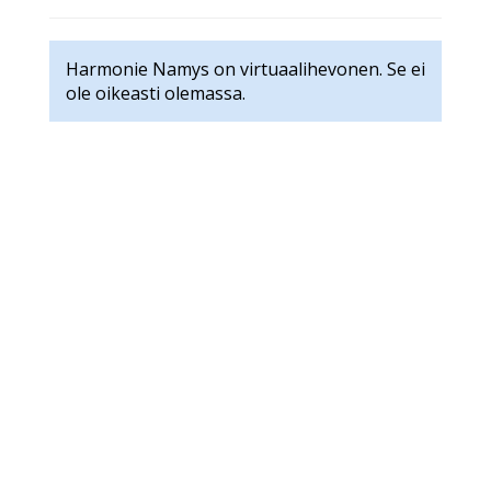
Harmonie Namys on virtuaalihevonen. Se ei
ole oikeasti olemassa.