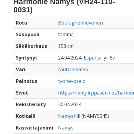
Harmonie Namys (VH24-110-
0031)
Rotu
Boulognenhevonen
Sukupuoli
tamma
Säkäkorkeus
158 cm
Syntynyt
24.04.2024,
Espanja
, yli 8v
Väri
rautiaankimo
Painotus
työhevosajo
Sivut
https://namy.irppasen.net/harm
Rekisteröity
30.04.2024
Kotitalli
Namyshill
(NAMY9545)
Kasvattajanimi
Namys