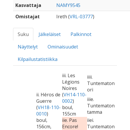
Kasvattaja
NAMY9545
Omistajat
Ireth (
VRL-03777
)
Suku
Jälkeläiset
Palkinnot
Näyttelyt
Ominaisuudet
Kilpailustatistiikka
iii. Les
iiii.
Légions
Tuntematon
Noires
ori
ii. Héros de
(
VH14-110-
iiie.
Guerre
0002
)
Tuntematon
(
VH18-110-
boul,
tamma
0010
)
155cm
boul,
iie. Pas
iiei.
156cm,
Encore!
Tuntematon