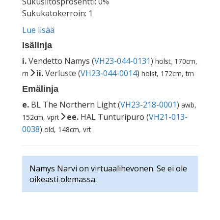
Sukusiitosprosentti: 0%
Sukukatokerroin: 1
Lue lisää
Isälinja
i.
Vendetto Namys (
VH23-044-0131
)
holst, 170cm,
ii.
Verluste (
VH23-044-0014
)
rn
holst, 172cm, trn
Emälinja
e.
BL The Northern Light (
VH23-218-0001
)
awb,
ee.
HAL Tunturipuro (
VH21-013-
152cm, vprt
0038
)
old, 148cm, vrt
Namys Narvi on virtuaalihevonen. Se ei ole
oikeasti olemassa.