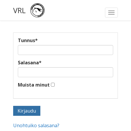
VRL
Toggle
navigati
Tunnus
*
Salasana
*
Muista minut
Unohtuiko salasana?