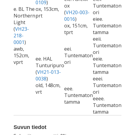
0109
)
ox
Tuntematon
e. BL The
ox, 153cm,
(
VH20-003-
ori
Northern
prt
0016
)
eiee.
Light
ox, 151cm,
Tuntematon
(
VH23-
tprt
tamma
218-
eeii.
0001
)
Tuntematon
awb,
eei.
ori
152cm,
Tuntematon
ee. HAL
eeie.
vprt
ori
Tunturipuro
Tuntematon
(
VH21-013-
tamma
0038
)
eeei.
old, 148cm,
Tuntematon
eee.
vrt
ori
Tuntematon
eeee.
tamma
Tuntematon
tamma
Suvun tiedot