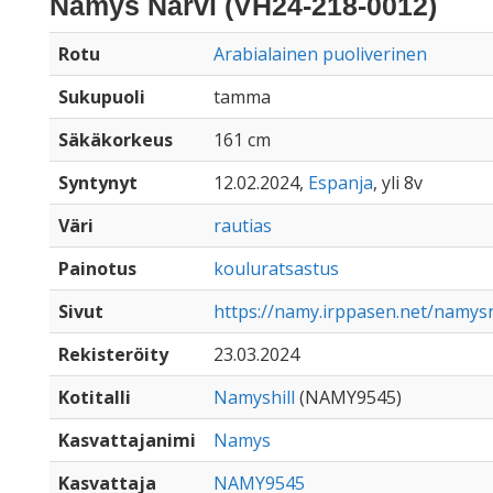
Namys Narvi (VH24-218-0012)
Rotu
Arabialainen puoliverinen
Sukupuoli
tamma
Säkäkorkeus
161 cm
Syntynyt
12.02.2024,
Espanja
, yli 8v
Väri
rautias
Painotus
kouluratsastus
Sivut
https://namy.irppasen.net/namys
Rekisteröity
23.03.2024
Kotitalli
Namyshill
(NAMY9545)
Kasvattajanimi
Namys
Kasvattaja
NAMY9545