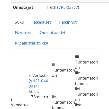
Omistajat
Ireth (
VRL-03777
)
Suku
Jälkeläiset
Palkinnot
Näyttelyt
Ominaisuudet
Kilpailustatistiikka
iiii.
Tuntematon
iii.
ori
Tuntematon
iiie.
ii. Verluste
ori
Tuntematon
(
VH23-044-
tamma
0014
)
iiei.
holst,
Tuntematon
172cm, trn
iie.
i.
ori
Tuntematon
Vendetto
iiee.
tamma