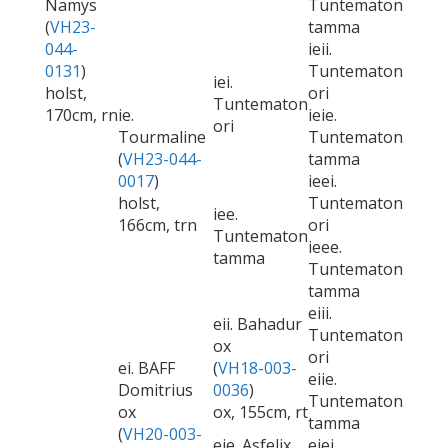
Namys
Tuntematon
(
VH23-
tamma
044-
ieii.
0131
)
Tuntematon
iei.
holst,
ori
Tuntematon
170cm, rn
ie.
ieie.
ori
Tourmaline
Tuntematon
(
VH23-044-
tamma
0017
)
ieei.
holst,
Tuntematon
iee.
166cm, trn
ori
Tuntematon
ieee.
tamma
Tuntematon
tamma
eiii.
eii. Bahadur
Tuntematon
ox
ori
ei. BAFF
(
VH18-003-
eiie.
Domitrius
0036
)
Tuntematon
ox
ox, 155cm, rt
tamma
(
VH20-003-
eie. Asfelix
eiei.