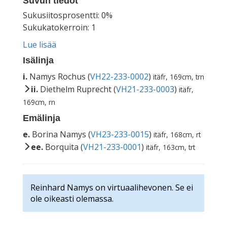
Suvun tiedot
Sukusiitosprosentti: 0%
Sukukatokerroin: 1
Lue lisää
Isälinja
i.
Namys Rochus (
VH22-233-0002
)
itäfr, 169cm, trn
ii.
Diethelm Ruprecht (
VH21-233-0003
)
itäfr,
169cm, rn
Emälinja
e.
Borina Namys (
VH23-233-0015
)
itäfr, 168cm, rt
ee.
Borquita (
VH21-233-0001
)
itäfr, 163cm, trt
Reinhard Namys on virtuaalihevonen. Se ei
ole oikeasti olemassa.