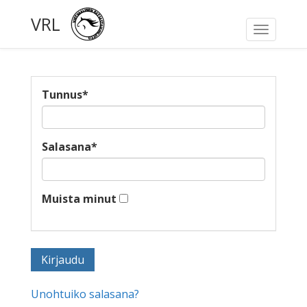
VRL
Toggle
navigati
Tunnus
*
Salasana
*
Muista minut
Unohtuiko salasana?