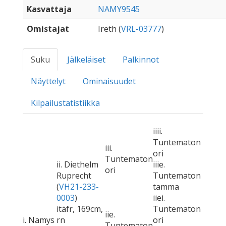
Kasvattaja
NAMY9545
Omistajat
Ireth (
VRL-03777
)
Suku
Jälkeläiset
Palkinnot
Näyttelyt
Ominaisuudet
Kilpailustatistiikka
iiii.
Tuntematon
iii.
ori
Tuntematon
ii. Diethelm
iiie.
ori
Ruprecht
Tuntematon
(
VH21-233-
tamma
0003
)
iiei.
itäfr, 169cm,
Tuntematon
iie.
i. Namys
rn
ori
Tuntematon