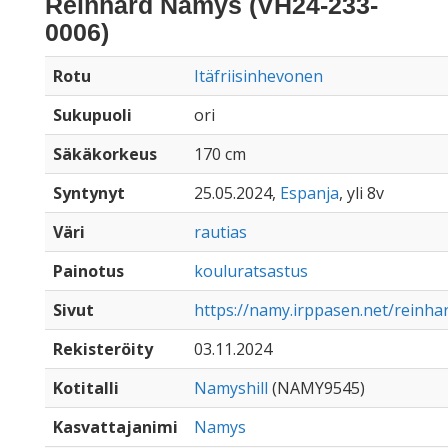
Reinhard Namys (VH24-233-
0006)
Rotu
Itäfriisinhevonen
Sukupuoli
ori
Säkäkorkeus
170 cm
Syntynyt
25.05.2024,
Espanja
, yli 8v
Väri
rautias
Painotus
kouluratsastus
Sivut
https://namy.irppasen.net/reinh
Rekisteröity
03.11.2024
Kotitalli
Namyshill
(NAMY9545)
Kasvattajanimi
Namys