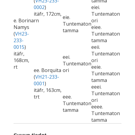
(
VH23-233-
tamma
0002
)
eiei.
itäfr, 172cm,
Tuntematon
eie.
e. Borina
rn
ori
Tuntematon
Namys
eiee.
tamma
(
VH23-
Tuntematon
233-
tamma
0015
)
eeii.
itäfr,
Tuntematon
eei.
168cm,
ori
Tuntematon
rt
eeie.
ee. Borquita
ori
Tuntematon
(
VH21-233-
tamma
0001
)
eeei.
itäfr, 163cm,
Tuntematon
trt
eee.
ori
Tuntematon
eeee.
tamma
Tuntematon
tamma