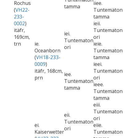
Rochus
iiee.
tamma
(
VH22-
Tuntematon
233-
tamma
0002
)
ieii.
itäfr,
Tuntematon
iei.
169cm,
ori
Tuntematon
trn
ie.
ieie.
ori
Oceanborn
Tuntematon
(
VH18-233-
tamma
0009
)
ieei.
itäfr, 168cm,
Tuntematon
iee.
prn
ori
Tuntematon
ieee.
tamma
Tuntematon
tamma
eiii.
Tuntematon
eii.
ori
Tuntematon
ei.
eiie.
ori
Kaiserwetter
Tuntematon