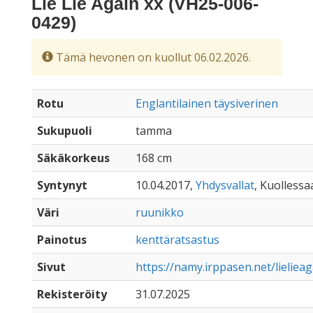
Lie Lie Again xx (VH25-006-
0429)
Tämä hevonen on kuollut 06.02.2026.
Rotu
Englantilainen täysiverinen
Sukupuoli
tamma
Säkäkorkeus
168 cm
Syntynyt
10.04.2017,
Yhdysvallat
, Kuollessaa
Väri
ruunikko
Painotus
kenttäratsastus
Sivut
https://namy.irppasen.net/lieliea
Rekisteröity
31.07.2025