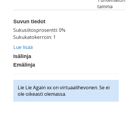
Tuntematon
tamma
Suvun tiedot
Sukusiitosprosentti: 0%
Sukukatokerroin: 1
Lue lisää
Isälinja
Emälinja
Lie Lie Again xx on virtuaalihevonen. Se ei
ole oikeasti olemassa.