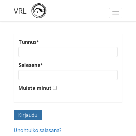
VRL
Toggle
navigati
Tunnus
*
Salasana
*
Muista minut
Unohtuiko salasana?