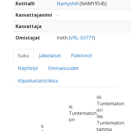
Kotitalli
Namyshill
(NAMY9545)
Kasvattajanimi
-
Kasvattaja
Omistajat
Ireth (
VRL-03777
)
Suku
Jälkeläiset
Palkinnot
Näyttelyt
Ominaisuudet
Kilpailustatistiikka
iiii.
Tuntematon
iii.
ori
Tuntematon
iiie.
ori
Tuntematon
ii.
tamma