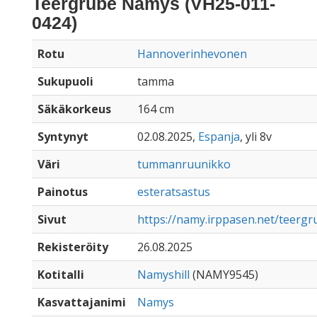
Teergrube Namys (VH25-011-
0424)
Rotu
Hannoverinhevonen
Sukupuoli
tamma
Säkäkorkeus
164 cm
Syntynyt
02.08.2025,
Espanja
, yli 8v
Väri
tummanruunikko
Painotus
esteratsastus
Sivut
https://namy.irppasen.net/teerg
Rekisteröity
26.08.2025
Kotitalli
Namyshill
(NAMY9545)
Kasvattajanimi
Namys