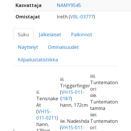
Kasvattaja
NAMY9545
Omistajat
Ireth (
VRL-03777
)
Suku
Jälkeläiset
Palkinnot
Näyttelyt
Ominaisuudet
Kilpailustatistiikka
iiii.
iii.
Tuntematon
Triggerfinger
ori
ii.
(
VH15-011-
iiie.
Tensnake
0187
)
Tuntematon
At
hann, 172cm
tamma
(
VH15-
iiei.
011-0211
)
iie. Nadeshda
Tuntematon
hann,
(
VH15-011-
ori
i.
170cm