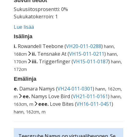
Suvun tiedot
Sukusiitosprosentti: 0%
Sukukatokerroin: 1
Lue lisää
Isälinja
i.
Rowandell Teebone (
VH20-011-0288
)
hann,
ii.
Tensnake At (
VH15-011-0211
)
168cm
hann,
iii.
Triggerfinger (
VH15-011-0187
)
170cm
hann,
172cm
Emälinja
e.
Damara Namys (
VH24-011-0301
)
hann, 162cm,
ee.
Namys Love Bird (
VH21-011-0161
)
rn
hann,
eee.
Love Bites (
VH16-011-0451
)
163cm, rn
hann, 162cm, rn
Teergrube Namys on virtuaalihevonen. Se