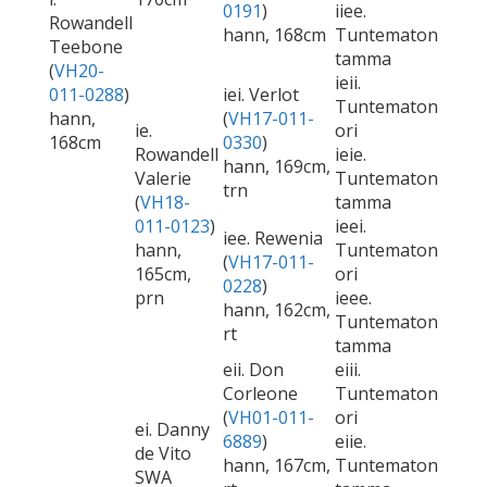
0191
)
iiee.
Rowandell
hann, 168cm
Tuntematon
Teebone
tamma
(
VH20-
ieii.
011-0288
)
iei. Verlot
Tuntematon
hann,
(
VH17-011-
ie.
ori
168cm
0330
)
Rowandell
ieie.
hann, 169cm,
Valerie
Tuntematon
trn
(
VH18-
tamma
011-0123
)
ieei.
iee. Rewenia
hann,
Tuntematon
(
VH17-011-
165cm,
ori
0228
)
prn
ieee.
hann, 162cm,
Tuntematon
rt
tamma
eii. Don
eiii.
Corleone
Tuntematon
(
VH01-011-
ori
ei. Danny
6889
)
eiie.
de Vito
hann, 167cm,
Tuntematon
SWA