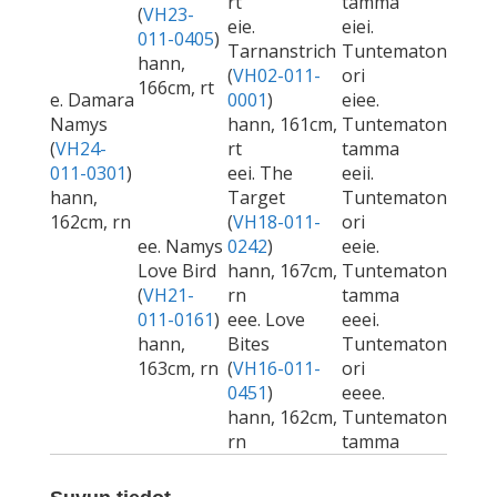
rt
tamma
(
VH23-
eie.
eiei.
011-0405
)
Tarnanstrich
Tuntematon
hann,
(
VH02-011-
ori
166cm, rt
e. Damara
0001
)
eiee.
Namys
hann, 161cm,
Tuntematon
(
VH24-
rt
tamma
011-0301
)
eei. The
eeii.
hann,
Target
Tuntematon
162cm, rn
(
VH18-011-
ori
ee. Namys
0242
)
eeie.
Love Bird
hann, 167cm,
Tuntematon
(
VH21-
rn
tamma
011-0161
)
eee. Love
eeei.
hann,
Bites
Tuntematon
163cm, rn
(
VH16-011-
ori
0451
)
eeee.
hann, 162cm,
Tuntematon
rn
tamma