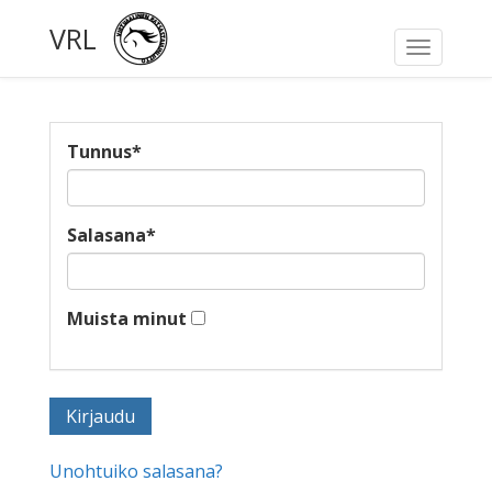
VRL
Toggle
navigati
Tunnus
*
Salasana
*
Muista minut
Unohtuiko salasana?