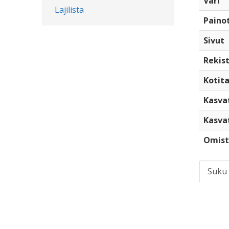
Väri
Lajilista
Paino
Sivut
Rekist
Kotita
Kasva
Kasva
Omist
Suku