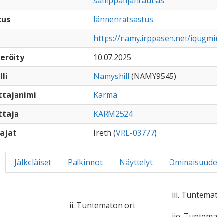
samppanjanrautias
tus
lännenratsastus
https://namy.irppasen.net/iqugm
eröity
10.07.2025
lli
Namyshill
(NAMY9545)
ttajanimi
Karma
ttaja
KARM2524
ajat
Ireth (
VRL-03777
)
Jälkeläiset
Palkinnot
Näyttelyt
Ominaisuude
iii. Tuntema
ii. Tuntematon ori
iie. Tuntem