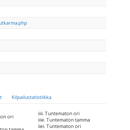
iutkarma.php
t
Kilpailustatistiikka
iiii. Tuntematon ori
ton ori
iiie. Tuntematon tamma
iiei. Tuntematon ori
aton tamma