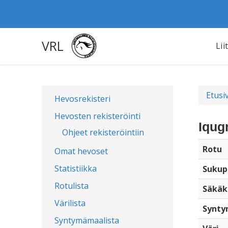
VRL
Lii
Etusi
Hevosrekisteri
Hevosten rekisteröinti
Iqug
Ohjeet rekisteröintiin
Rotu
Omat hevoset
Statistiikka
Sukup
Rotulista
Säkäk
Värilista
Synty
Syntymämaalista