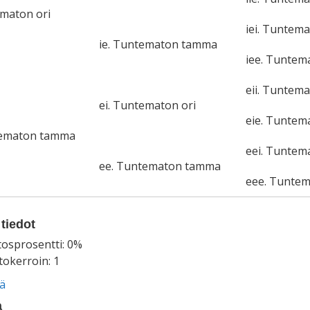
ematon ori
iei. Tuntema
ie. Tuntematon tamma
iee. Tunte
eii. Tuntema
ei. Tuntematon ori
eie. Tunte
tematon tamma
eei. Tuntem
ee. Tuntematon tamma
eee. Tunte
tiedot
tosprosentti: 0%
okerroin: 1
ää
a