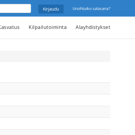
Unohtuiko salasana?
Kasvatus
Kilpailutoiminta
Alayhdistykset