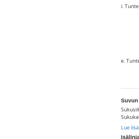
i. Tunt
e. Tun
Suvun 
Sukusii
Sukukat
Lue lis
Isälinj