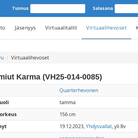
Tunnus
Salasana
tto
Jäsenyys
Virtuaalitallit
Virtuaalihevoset
vu
Virtuaalihevoset
miut Karma (VH25-014-0085)
Quarterhevonen
uoli
tamma
orkeus
156 cm
nyt
19.12.2023,
Yhdysvallat
, yli 8v