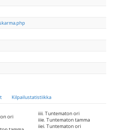
uskarma.php
t
Kilpailustatistiikka
iiii. Tuntematon ori
ton ori
iiie. Tuntematon tamma
iiei. Tuntematon ori
aton tamma