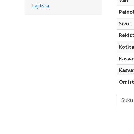
Väri
Lajilista
Paino
Sivut
Rekist
Kotita
Kasva
Kasva
Omist
Suku