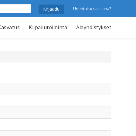
Unohtuiko salasana?
Kasvatus
Kilpailutoiminta
Alayhdistykset