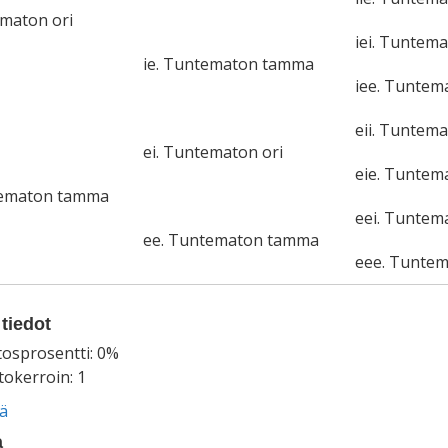
ematon ori
iei. Tuntema
ie. Tuntematon tamma
iee. Tunte
eii. Tuntema
ei. Tuntematon ori
eie. Tunte
tematon tamma
eei. Tuntem
ee. Tuntematon tamma
eee. Tunte
tiedot
tosprosentti: 0%
okerroin: 1
ää
a