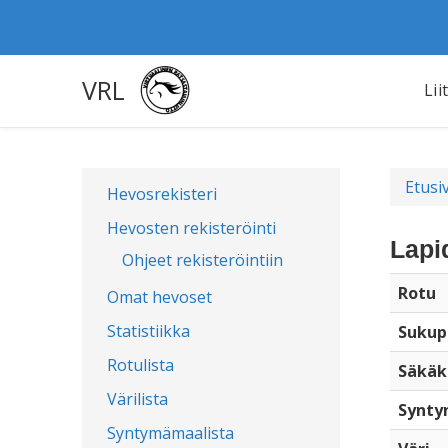
VRL
Lii
Etusi
Hevosrekisteri
Hevosten rekisteröinti
Lapi
Ohjeet rekisteröintiin
Rotu
Omat hevoset
Statistiikka
Sukup
Rotulista
Säkäk
Värilista
Synty
Syntymämaalista