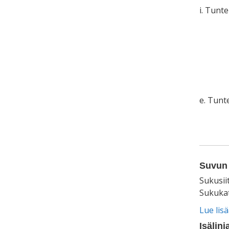
i. Tunt
e. Tun
Suvun 
Sukusii
Sukukat
Lue lis
Isälinj