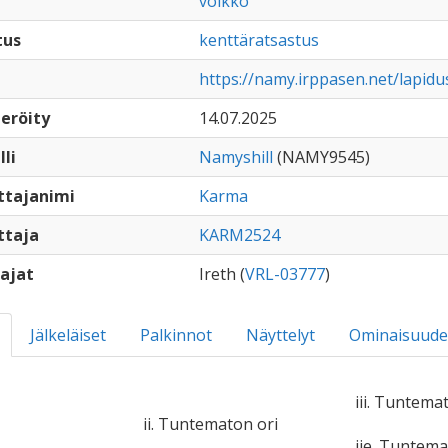
voikko
tus
kenttäratsastus
https://namy.irppasen.net/lapid
eröity
14.07.2025
lli
Namyshill
(NAMY9545)
ttajanimi
Karma
ttaja
KARM2524
ajat
Ireth (
VRL-03777
)
Jälkeläiset
Palkinnot
Näyttelyt
Ominaisuude
iii. Tuntema
ii. Tuntematon ori
iie. Tuntem