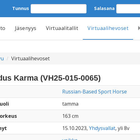
Tunnus
Salasana
tto
Jäsenyys
Virtuaalitallit
Virtuaalihevoset
vu
Virtuaalihevoset
dus Karma (VH25-015-0065)
Russian-Based Sport Horse
uoli
tamma
orkeus
163 cm
nyt
15.10.2023,
Yhdysvallat
, yli 8v