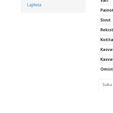
Väri
Lajilista
Paino
Sivut
Rekist
Kotita
Kasva
Kasva
Omist
Suku