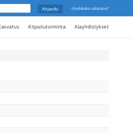
Unohtuiko salasana?
Kasvatus
Kilpailutoiminta
Alayhdistykset