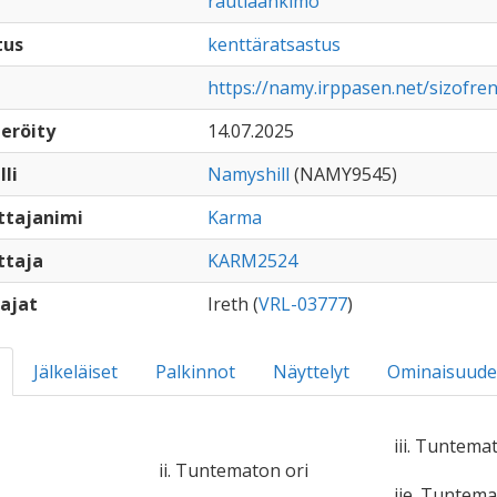
rautiaankimo
tus
kenttäratsastus
https://namy.irppasen.net/sizofre
eröity
14.07.2025
lli
Namyshill
(NAMY9545)
ttajanimi
Karma
ttaja
KARM2524
ajat
Ireth (
VRL-03777
)
Jälkeläiset
Palkinnot
Näyttelyt
Ominaisuude
iii. Tuntema
ii. Tuntematon ori
iie. Tuntem