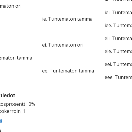
ematon ori
iei. Tuntema
ie. Tuntematon tamma
iee. Tunte
eii. Tuntema
ei. Tuntematon ori
eie. Tunte
tematon tamma
eei. Tuntem
ee. Tuntematon tamma
eee. Tunte
tiedot
tosprosentti: 0%
okerroin: 1
ää
a