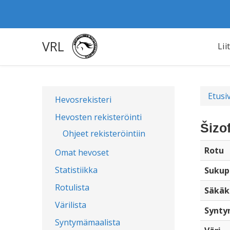
VRL
Lii
Etusi
Hevosrekisteri
Hevosten rekisteröinti
Šizo
Ohjeet rekisteröintiin
Rotu
Omat hevoset
Statistiikka
Sukup
Rotulista
Säkäk
Värilista
Synty
Syntymämaalista