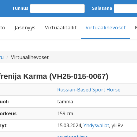
Tunnus
Salasana
tto
Jäsenyys
Virtuaalitallit
Virtuaalihevoset
vu
Virtuaalihevoset
frenija Karma (VH25-015-0067)
Russian-Based Sport Horse
uoli
tamma
orkeus
159 cm
nyt
15.03.2024,
Yhdysvallat
, yli 8v