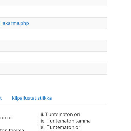
nijakarma.php
t
Kilpailustatistiikka
iiii. Tuntematon ori
ton ori
iiie. Tuntematon tamma
iiei. Tuntematon ori
aton tamma