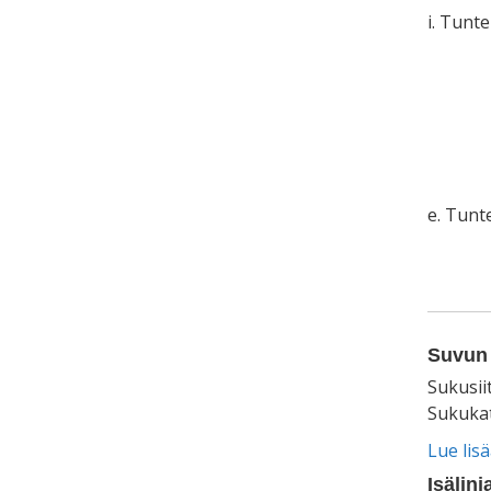
i. Tunt
e. Tun
Suvun 
Sukusii
Sukukat
Lue lis
Isälinj