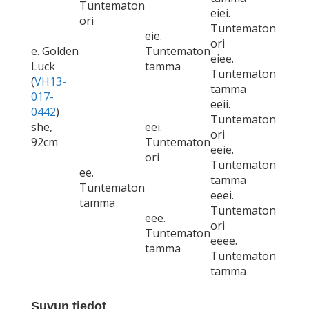
Tuntematon
eiei.
ori
Tuntematon
eie.
ori
e. Golden
Tuntematon
eiee.
Luck
tamma
Tuntematon
(
VH13-
tamma
017-
eeii.
0442
)
Tuntematon
she,
eei.
ori
92cm
Tuntematon
eeie.
ori
Tuntematon
ee.
tamma
Tuntematon
eeei.
tamma
Tuntematon
eee.
ori
Tuntematon
eeee.
tamma
Tuntematon
tamma
Suvun tiedot