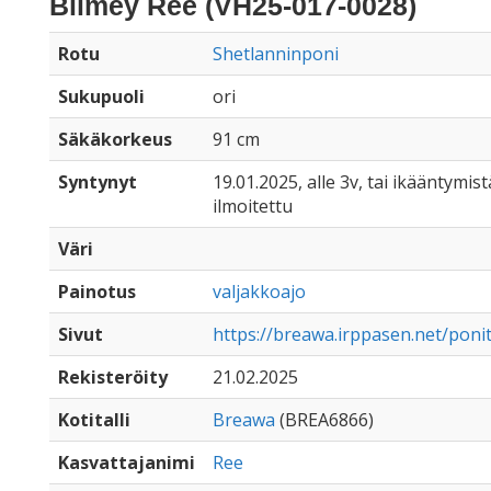
Blimey Ree (VH25-017-0028)
Rotu
Shetlanninponi
Sukupuoli
ori
Säkäkorkeus
91 cm
Syntynyt
19.01.2025, alle 3v, tai ikääntymist
ilmoitettu
Väri
Painotus
valjakkoajo
Sivut
https://breawa.irppasen.net/poni
Rekisteröity
21.02.2025
Kotitalli
Breawa
(BREA6866)
Kasvattajanimi
Ree