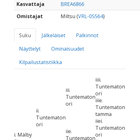
Kasvattaja
BREA6866
Omistajat
Miltsu (
VRL-05564
)
Suku
Jälkeläiset
Palkinnot
Näyttelyt
Ominaisuudet
Kilpailustatistiikka
iiii.
Tuntematon
iii.
ori
Tuntematon
iiie.
ori
Tuntematon
ii.
tamma
Tuntematon
iiei.
ori
Tuntematon
iie.
i. Mälby
ori
Tuntematon