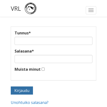
VRL
Toggle
navigati
Tunnus
*
Salasana
*
Muista minut
Unohtuiko salasana?