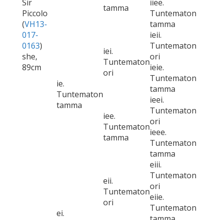
Sir
iiee.
tamma
Piccolo
Tuntematon
(
VH13-
tamma
017-
ieii.
0163
)
Tuntematon
iei.
she,
ori
Tuntematon
89cm
ieie.
ori
Tuntematon
ie.
tamma
Tuntematon
ieei.
tamma
Tuntematon
iee.
ori
Tuntematon
ieee.
tamma
Tuntematon
tamma
eiii.
Tuntematon
eii.
ori
Tuntematon
eiie.
ori
Tuntematon
ei.
tamma