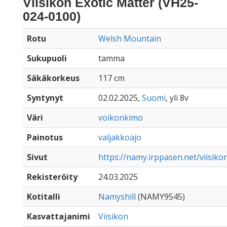
Viisikon Exotic Matter (VH25-
024-0100)
Rotu
Welsh Mountain
Sukupuoli
tamma
Säkäkorkeus
117 cm
Syntynyt
02.02.2025,
Suomi
, yli 8v
Väri
voikonkimo
Painotus
valjakkoajo
Sivut
https://namy.irppasen.net/viisik
Rekisteröity
24.03.2025
Kotitalli
Namyshill
(NAMY9545)
Kasvattajanimi
Viisikon