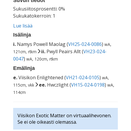
Suvun tiedot
Sukusiitosprosentti: 0%
Sukukatokerroin: 1
Lue lisää
Isälinja
i.
Namys Powell Maolag (
VH25-024-0086
)
wA,
ii.
Pwyll Peairs Allt (
VH23-024-
121cm, rtkm
0047
)
wA, 120cm, rtkm
Emälinja
e.
Viisikon Enlightened (
VH21-024-0105
)
wA,
ee.
Hwczlight (
VH15-024-0198
)
115cm, vkk
wA,
114cm
Viisikon Exotic Matter on virtuaalihevonen.
Se ei ole oikeasti olemassa.