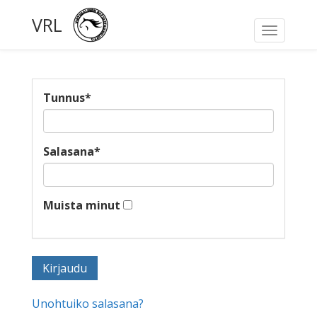
VRL
Toggle
navigati
Tunnus
*
Salasana
*
Muista minut
Unohtuiko salasana?