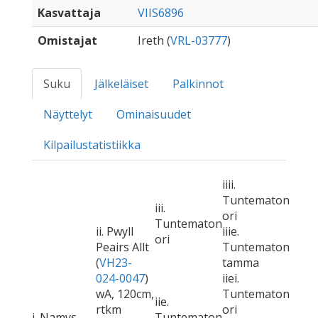
Kasvattaja
VIIS6896
Omistajat
Ireth (
VRL-03777
)
Suku
Jälkeläiset
Palkinnot
Näyttelyt
Ominaisuudet
Kilpailustatistiikka
iiii.
Tuntematon
iii.
ori
Tuntematon
ii. Pwyll
iiie.
ori
Peairs Allt
Tuntematon
(
VH23-
tamma
024-0047
)
iiei.
wA, 120cm,
Tuntematon
iie.
rtkm
ori
i. Namys
Tuntematon