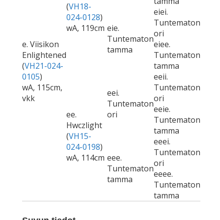
tamma
(
VH18-
eiei.
024-0128
)
Tuntematon
wA, 119cm
eie.
ori
Tuntematon
e. Viisikon
eiee.
tamma
Enlightened
Tuntematon
(
VH21-024-
tamma
0105
)
eeii.
wA, 115cm,
Tuntematon
eei.
vkk
ori
Tuntematon
eeie.
ee.
ori
Tuntematon
Hwczlight
tamma
(
VH15-
eeei.
024-0198
)
Tuntematon
wA, 114cm
eee.
ori
Tuntematon
eeee.
tamma
Tuntematon
tamma