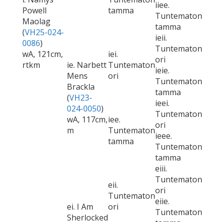
iiee.
Powell
tamma
Tuntematon
Maolag
tamma
(
VH25-024-
ieii.
0086
)
Tuntematon
wA, 121cm,
iei.
ori
rtkm
ie. Narbett
Tuntematon
ieie.
Mens
ori
Tuntematon
Brackla
tamma
(
VH23-
ieei.
024-0050
)
Tuntematon
wA, 117cm,
iee.
ori
m
Tuntematon
ieee.
tamma
Tuntematon
tamma
eiii.
Tuntematon
eii.
ori
Tuntematon
eiie.
ei. I Am
ori
Tuntematon
Sherlocked