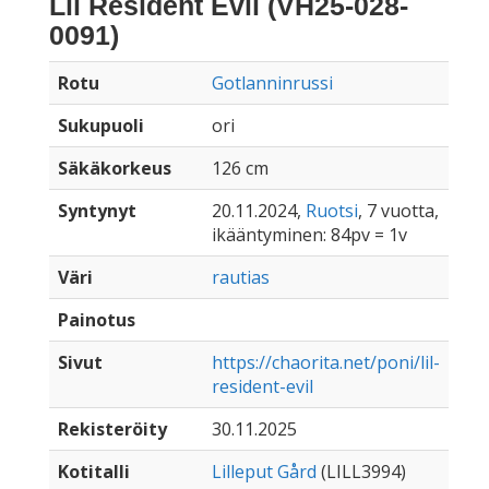
Lil Resident Evil (VH25-028-
0091)
Rotu
Gotlanninrussi
Sukupuoli
ori
Säkäkorkeus
126 cm
Syntynyt
20.11.2024,
Ruotsi
, 7 vuotta,
ikääntyminen: 84pv = 1v
Väri
rautias
Painotus
Sivut
https://chaorita.net/poni/lil-
resident-evil
Rekisteröity
30.11.2025
Kotitalli
Lilleput Gård
(LILL3994)