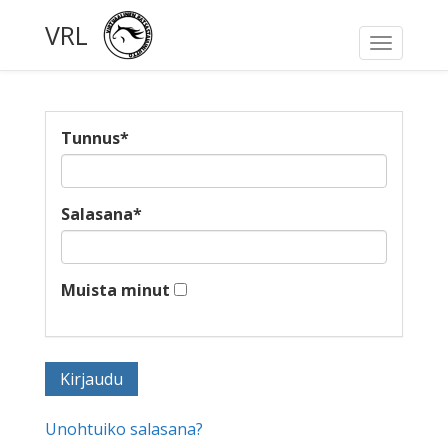
VRL
Toggle
navigati
Tunnus
*
Salasana
*
Muista minut
Unohtuiko salasana?