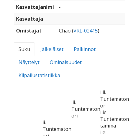
Kasvattajanimi
-
Kasvattaja
Omistajat
Chao (
VRL-02415
)
Suku
Jälkeläiset
Palkinnot
Näyttelyt
Ominaisuudet
Kilpailustatistiikka
iiii.
Tuntematon
iii.
ori
Tuntematon
iiie.
ori
Tuntematon
ii.
tamma
Tuntematon
iiei.
ori