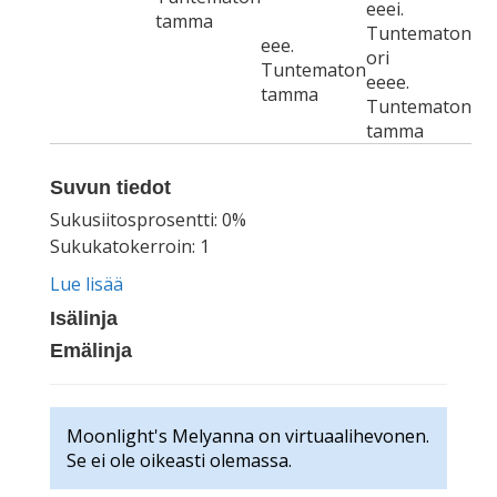
eeei.
tamma
Tuntematon
eee.
ori
Tuntematon
eeee.
tamma
Tuntematon
tamma
Suvun tiedot
Sukusiitosprosentti: 0%
Sukukatokerroin: 1
Lue lisää
Isälinja
Emälinja
Moonlight's Melyanna on virtuaalihevonen.
Se ei ole oikeasti olemassa.