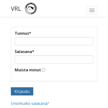
VRL
Toggle
navigati
Tunnus
*
Salasana
*
Muista minut
Unohtuiko salasana?