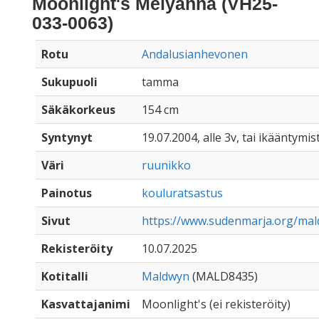
Moonlight's Melyanna (VH25-
033-0063)
Rotu
Andalusianhevonen
Sukupuoli
tamma
Säkäkorkeus
154 cm
Syntynyt
19.07.2004, alle 3v, tai ikääntymis
Väri
ruunikko
Painotus
kouluratsastus
Sivut
https://www.sudenmarja.org/ma
Rekisteröity
10.07.2025
Kotitalli
Maldwyn
(MALD8435)
Kasvattajanimi
Moonlight's (ei rekisteröity)