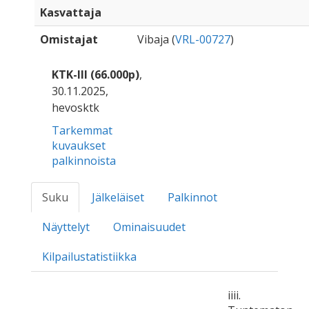
Kasvattaja
Omistajat
Vibaja (
VRL-00727
)
KTK-III (66.000p)
,
30.11.2025,
hevosktk
Tarkemmat
kuvaukset
palkinnoista
Suku
Jälkeläiset
Palkinnot
Näyttelyt
Ominaisuudet
Kilpailustatistiikka
iiii.