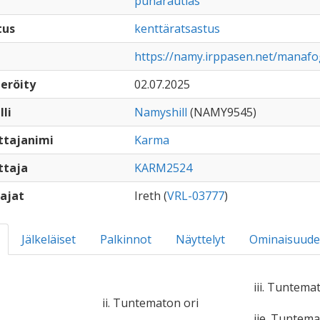
punarautias
tus
kenttäratsastus
https://namy.irppasen.net/manaf
eröity
02.07.2025
lli
Namyshill
(NAMY9545)
ttajanimi
Karma
ttaja
KARM2524
ajat
Ireth (
VRL-03777
)
Jälkeläiset
Palkinnot
Näyttelyt
Ominaisuude
iii. Tuntema
ii. Tuntematon ori
iie. Tuntem