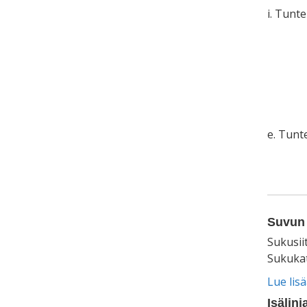
i. Tunt
e. Tun
Suvun 
Sukusii
Sukukat
Lue lis
Isälinj