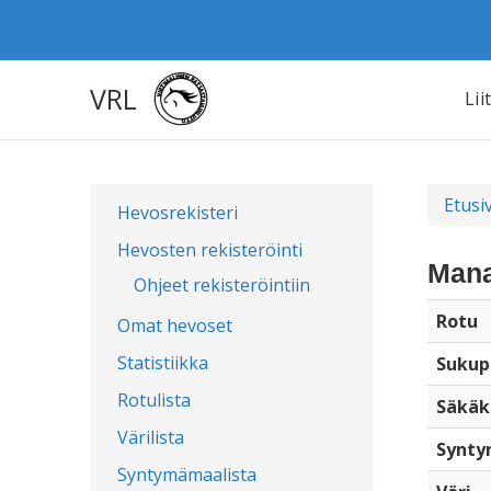
VRL
Lii
Etusi
Hevosrekisteri
Hevosten rekisteröinti
Mana
Ohjeet rekisteröintiin
Rotu
Omat hevoset
Statistiikka
Sukup
Rotulista
Säkäk
Värilista
Synty
Syntymämaalista