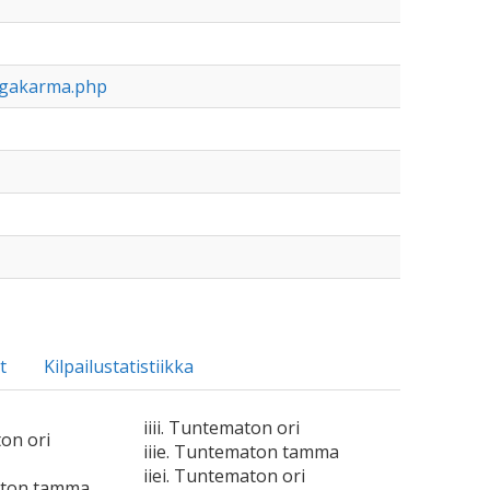
ogakarma.php
t
Kilpailustatistiikka
iiii. Tuntematon ori
ton ori
iiie. Tuntematon tamma
iiei. Tuntematon ori
aton tamma