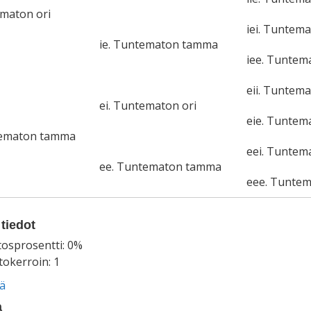
ematon ori
iei. Tuntema
ie. Tuntematon tamma
iee. Tunte
eii. Tuntema
ei. Tuntematon ori
eie. Tunte
tematon tamma
eei. Tuntem
ee. Tuntematon tamma
eee. Tunte
tiedot
tosprosentti: 0%
okerroin: 1
ää
a