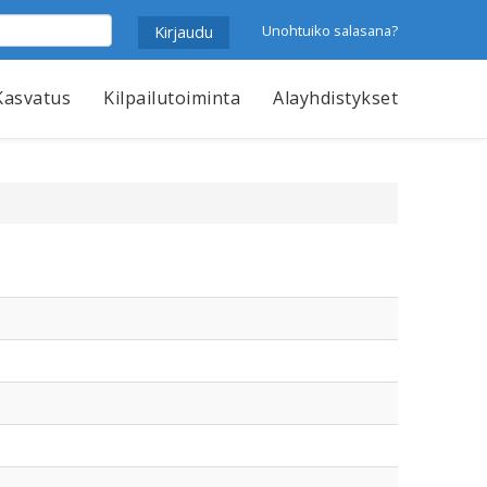
Unohtuiko salasana?
Kasvatus
Kilpailutoiminta
Alayhdistykset