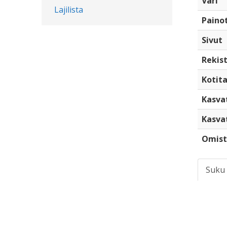
Väri
Lajilista
Paino
Sivut
Rekist
Kotita
Kasva
Kasva
Omist
Suku