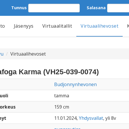
Tunnus
Salasana
tto
Jäsenyys
Virtuaalitallit
Virtuaalihevoset
vu
Virtuaalihevoset
foga Karma (VH25-039-0074)
Budjonnynhevonen
uoli
tamma
orkeus
159 cm
nyt
11.01.2024,
Yhdysvallat
, yli 8v