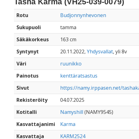
Tasha Karma (VH25-039-0079)
Rotu
Budjonnynhevonen
Sukupuoli
tamma
Säkäkorkeus
163 cm
Syntynyt
20.11.2022,
Yhdysvallat
, yli 8v
Väri
ruunikko
Painotus
kenttäratsastus
Sivut
https://namy.irppasen.net/tasha
Rekisteröity
04.07.2025
Kotitalli
Namyshill
(NAMY9545)
Kasvattajanimi
Karma
Kasvattaja
KARM2524