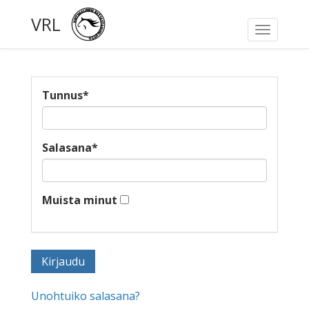
VRL
Toggle
navigati
Tunnus
*
Salasana
*
Muista minut
Unohtuiko salasana?