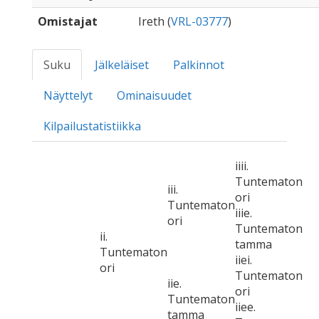
Omistajat
Ireth (
VRL-03777
)
Suku
Jälkeläiset
Palkinnot
Näyttelyt
Ominaisuudet
Kilpailustatistiikka
iiii.
Tuntematon
iii.
ori
Tuntematon
iiie.
ori
Tuntematon
ii.
tamma
Tuntematon
iiei.
ori
Tuntematon
iie.
ori
Tuntematon
iiee.
tamma