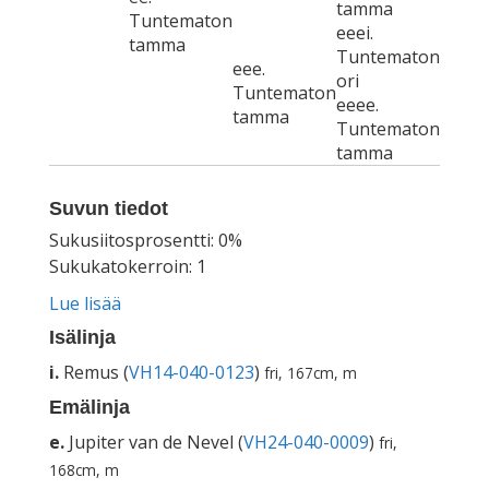
tamma
Tuntematon
eeei.
tamma
Tuntematon
eee.
ori
Tuntematon
eeee.
tamma
Tuntematon
tamma
Suvun tiedot
Sukusiitosprosentti: 0%
Sukukatokerroin: 1
Lue lisää
Isälinja
i.
Remus (
VH14-040-0123
)
fri, 167cm, m
Emälinja
e.
Jupiter van de Nevel (
VH24-040-0009
)
fri,
168cm, m