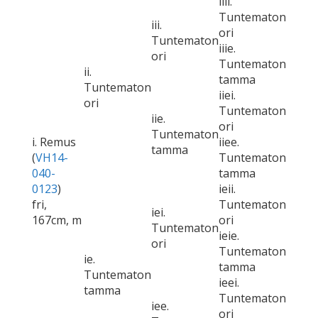
iiii.
Tuntematon
iii.
ori
Tuntematon
iiie.
ori
Tuntematon
ii.
tamma
Tuntematon
iiei.
ori
Tuntematon
iie.
ori
Tuntematon
i. Remus
iiee.
tamma
(
VH14-
Tuntematon
040-
tamma
0123
)
ieii.
fri,
Tuntematon
iei.
167cm, m
ori
Tuntematon
ieie.
ori
Tuntematon
ie.
tamma
Tuntematon
ieei.
tamma
Tuntematon
iee.
ori