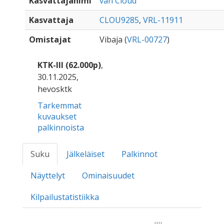
Kasvattajanimi
van Cloud
Kasvattaja
CLOU9285
,
VRL-11911
Omistajat
Vibaja (
VRL-00727
)
KTK-III (62.000p)
,
30.11.2025,
hevosktk
Tarkemmat
kuvaukset
palkinnoista
Suku
Jälkeläiset
Palkinnot
Näyttelyt
Ominaisuudet
Kilpailustatistiikka