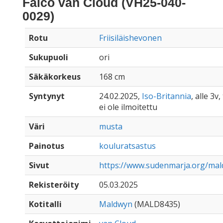
Falco van Cloud (VH25-040-
0029)
Rotu
Friisiläishevonen
Sukupuoli
ori
Säkäkorkeus
168 cm
Syntynyt
24.02.2025,
Iso-Britannia
, alle 3v
ei ole ilmoitettu
Väri
musta
Painotus
kouluratsastus
Sivut
https://www.sudenmarja.org/mal
Rekisteröity
05.03.2025
Kotitalli
Maldwyn
(MALD8435)