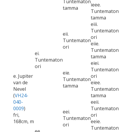
Tuntematon
ieee.
tamma
Tuntematon
tamma
eiii.
Tuntematon
eii.
ori
Tuntematon
eiie.
ori
Tuntematon
ei.
tamma
Tuntematon
eiei.
ori
Tuntematon
eie.
e. Jupiter
ori
Tuntematon
van de
eiee.
tamma
Nevel
Tuntematon
(
VH24-
tamma
040-
eeii.
0009
)
Tuntematon
eei.
fri,
ori
Tuntematon
168cm, m
eeie.
ori
Tuntematon
ee.