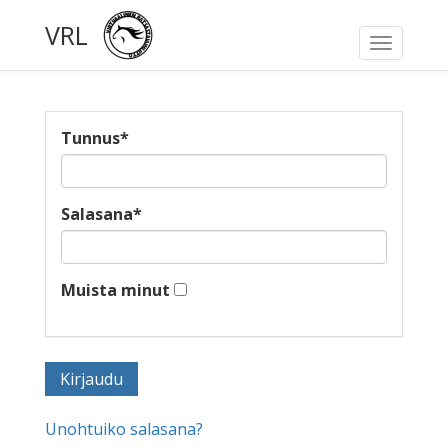
VRL
Toggle
navigati
Tunnus
*
Salasana
*
Muista minut
Unohtuiko salasana?