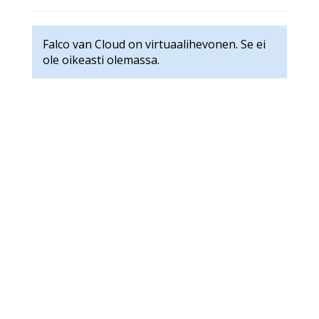
Falco van Cloud on virtuaalihevonen. Se ei
ole oikeasti olemassa.