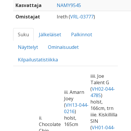
Kasvattaja
NAMY9545
Omistajat
Ireth (
VRL-03777
)
Suku
Jälkeläiset
Palkinnot
Näyttelyt
Ominaisuudet
Kilpailustatistiikka
iiii. Joe
Talent G
(
VH02-044-
iii. Amarn
4785
)
Joey
holst,
(
VH13-044-
166cm, trn
0216
)
iiie. Kiskillilla
ii.
holst,
SIN
Chocolate
165cm
(
VH01-044-
Chip