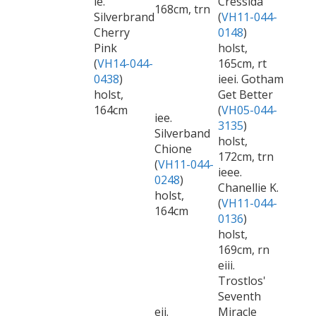
ie.
Cressida
168cm, trn
Silverbrand
(
VH11-044-
Cherry
0148
)
Pink
holst,
(
VH14-044-
165cm, rt
0438
)
ieei. Gotham
holst,
Get Better
164cm
(
VH05-044-
iee.
3135
)
Silverband
holst,
Chione
172cm, trn
(
VH11-044-
ieee.
0248
)
Chanellie K.
holst,
(
VH11-044-
164cm
0136
)
holst,
169cm, rn
eiii.
Trostlos'
Seventh
eii.
Miracle