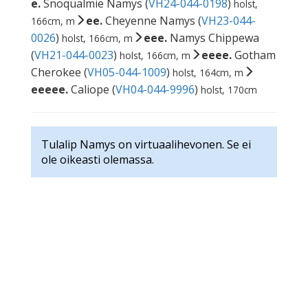
e.
Snoqualmie Namys (
VH24-044-0198
)
holst,
ee.
Cheyenne Namys (
VH23-044-
166cm, m
0026
)
eee.
Namys Chippewa
holst, 166cm, m
(
VH21-044-0023
)
eeee.
Gotham
holst, 166cm, m
Cherokee (
VH05-044-1009
)
holst, 164cm, m
eeeee.
Caliope (
VH04-044-9996
)
holst, 170cm
Tulalip Namys on virtuaalihevonen. Se ei
ole oikeasti olemassa.