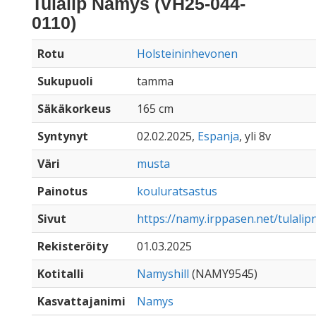
Tulalip Namys (VH25-044-
0110)
Rotu
Holsteininhevonen
Sukupuoli
tamma
Säkäkorkeus
165 cm
Syntynyt
02.02.2025,
Espanja
, yli 8v
Väri
musta
Painotus
kouluratsastus
Sivut
https://namy.irppasen.net/tulali
Rekisteröity
01.03.2025
Kotitalli
Namyshill
(NAMY9545)
Kasvattajanimi
Namys