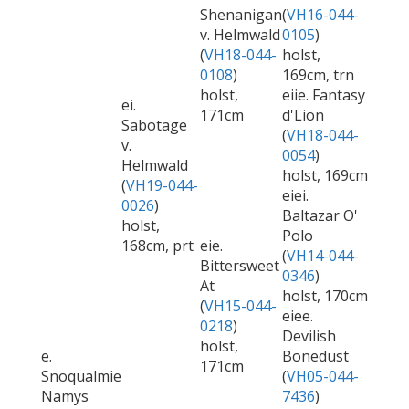
Shenanigan
(
VH16-044-
v. Helmwald
0105
)
(
VH18-044-
holst,
0108
)
169cm, trn
holst,
eiie. Fantasy
ei.
171cm
d'Lion
Sabotage
(
VH18-044-
v.
0054
)
Helmwald
holst, 169cm
(
VH19-044-
eiei.
0026
)
Baltazar O'
holst,
Polo
168cm, prt
eie.
(
VH14-044-
Bittersweet
0346
)
At
holst, 170cm
(
VH15-044-
eiee.
0218
)
Devilish
holst,
e.
Bonedust
171cm
Snoqualmie
(
VH05-044-
Namys
7436
)