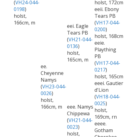
(
VH24-044-
holst, 172cm
0198
)
eeii. Ebony
holst,
Tears PB
166cm, m
(
VH17-044-
eei. Eagle
0200
)
Tears PB
holst, 168cm
(
VH21-044-
eeie.
0136
)
Plaything
holst,
PB
165cm, m
(
VH17-044-
ee.
0217
)
Cheyenne
holst, 165cm
Namys
eeei. Gautier
(
VH23-044-
d'Lion
0026
)
(
VH18-044-
holst,
0025
)
166cm, m
eee. Namys
holst,
Chippewa
169cm, rn
(
VH21-044-
eeee.
0023
)
Gotham
holst,