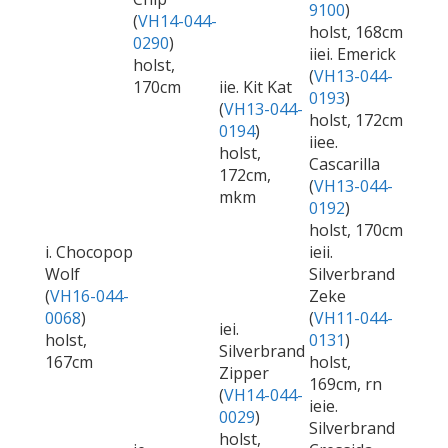
9100
)
(
VH14-044-
holst, 168cm
0290
)
iiei. Emerick
holst,
(
VH13-044-
170cm
iie. Kit Kat
0193
)
(
VH13-044-
holst, 172cm
0194
)
iiee.
holst,
Cascarilla
172cm,
(
VH13-044-
mkm
0192
)
holst, 170cm
i. Chocopop
ieii.
Wolf
Silverbrand
(
VH16-044-
Zeke
0068
)
(
VH11-044-
iei.
holst,
0131
)
Silverbrand
167cm
holst,
Zipper
169cm, rn
(
VH14-044-
ieie.
0029
)
Silverbrand
holst,