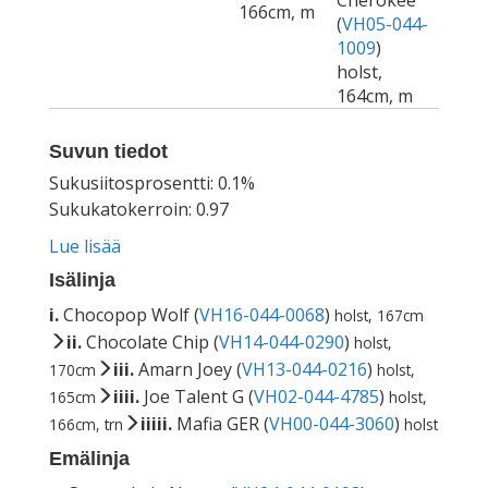
Cherokee
166cm, m
(
VH05-044-
1009
)
holst,
164cm, m
Suvun tiedot
Sukusiitosprosentti: 0.1%
Sukukatokerroin: 0.97
Lue lisää
Isälinja
i.
Chocopop Wolf (
VH16-044-0068
)
holst, 167cm
ii.
Chocolate Chip (
VH14-044-0290
)
holst,
iii.
Amarn Joey (
VH13-044-0216
)
170cm
holst,
iiii.
Joe Talent G (
VH02-044-4785
)
165cm
holst,
iiiii.
Mafia GER (
VH00-044-3060
)
166cm, trn
holst
Emälinja