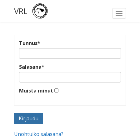
VRL
Toggle
navigati
Tunnus
*
Salasana
*
Muista minut
Unohtuiko salasana?