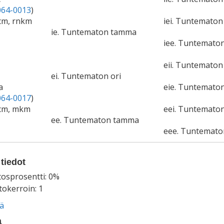
64-0013
)
9cm, rnkm
iei. Tuntematon 
ie. Tuntematon tamma
iee. Tuntemato
eii. Tuntematon 
ei. Tuntematon ori
a
eie. Tuntemato
64-0017
)
0cm, mkm
eei. Tuntematon
ee. Tuntematon tamma
eee. Tuntemat
tiedot
tosprosentti: 0%
okerroin: 1
ää
a