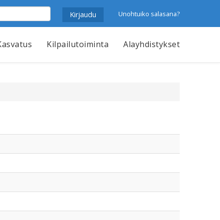
Unohtuiko salasana?
Kasvatus
Kilpailutoiminta
Alayhdistykset