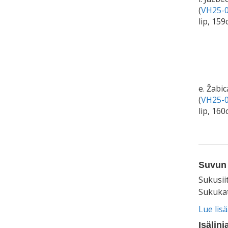
(
VH25-0
lip, 15
e. Žabic
(
VH25-0
lip, 16
Suvun 
Sukusii
Sukukat
Lue lis
Isälinj