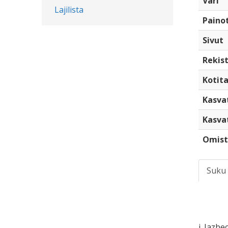
Väri
Lajilista
Paino
Sivut
Rekist
Kotita
Kasva
Kasva
Omist
Suku
i. Jazbe