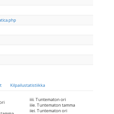
atica.php
t
Kilpailustatistiikka
iiii. Tuntematon ori
ori
iiie. Tuntematon tamma
iiei. Tuntematon ori
n tamma