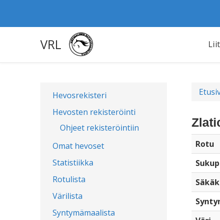
VRL
Lii
Etusi
Hevosrekisteri
Hevosten rekisteröinti
Zlat
Ohjeet rekisteröintiin
Rotu
Omat hevoset
Statistiikka
Sukup
Rotulista
Säkäk
Värilista
Synty
Syntymämaalista