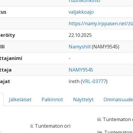
ruunikonkimo
tus
valjakkoajo
https://namy.irppasen.net/zl
eröity
22.10.2025
lli
Namyshill
(NAMY9545)
ttajanimi
-
ttaja
NAMY9545
ajat
Ireth (
VRL-03777
)
Jälkeläiset
Palkinnot
Näyttelyt
Ominaisuude
iii. Tuntematon 
ii. Tuntematon ori
c
iie. Tuntemato