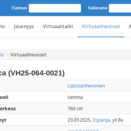
Tunnus
Salasana
tto
Jäsenyys
Virtuaalitallit
Virtuaalihevoset
vu
Virtuaalihevoset
ica (VH25-064-0021)
Lipizzanhevonen
uoli
tamma
orkeus
160 cm
nyt
23.09.2025,
Espanja
, yli 8v