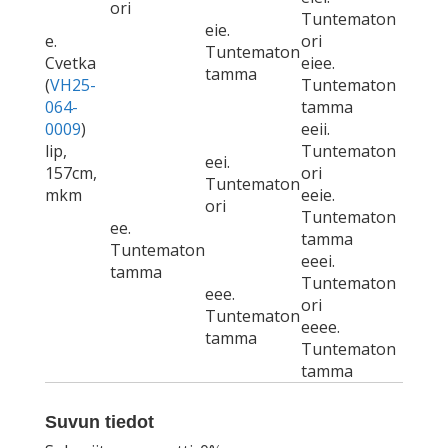
ori
Tuntematon
eie.
e.
ori
Tuntematon
Cvetka
eiee.
tamma
(
VH25-
Tuntematon
064-
tamma
0009
)
eeii.
lip,
Tuntematon
eei.
157cm,
ori
Tuntematon
mkm
eeie.
ori
Tuntematon
ee.
tamma
Tuntematon
eeei.
tamma
Tuntematon
eee.
ori
Tuntematon
eeee.
tamma
Tuntematon
tamma
Suvun tiedot