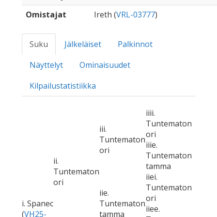
Omistajat
Ireth (
VRL-03777
)
Suku
Jälkeläiset
Palkinnot
Näyttelyt
Ominaisuudet
Kilpailustatistiikka
iiii.
Tuntematon
iii.
ori
Tuntematon
iiie.
ori
Tuntematon
ii.
tamma
Tuntematon
iiei.
ori
Tuntematon
iie.
ori
i. Spanec
Tuntematon
iiee.
(
VH25-
tamma