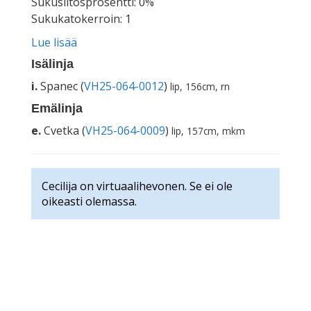
Sukusiitosprosentti: 0%
Sukukatokerroin: 1
Lue lisää
Isälinja
i.
Spanec (
VH25-064-0012
)
lip, 156cm, rn
Emälinja
e.
Cvetka (
VH25-064-0009
)
lip, 157cm, mkm
Cecilija on virtuaalihevonen. Se ei ole
oikeasti olemassa.