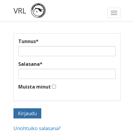
VRL
Toggle
navigati
Tunnus
*
Salasana
*
Muista minut
Unohtuiko salasana?