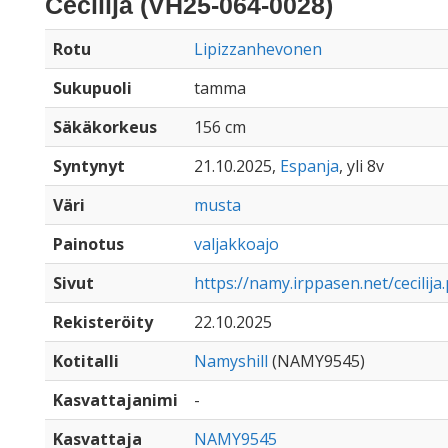
Cecilija (VH25-064-0028)
Rotu
Lipizzanhevonen
Sukupuoli
tamma
Säkäkorkeus
156 cm
Syntynyt
21.10.2025,
Espanja
, yli 8v
Väri
musta
Painotus
valjakkoajo
Sivut
https://namy.irppasen.net/cecilija
Rekisteröity
22.10.2025
Kotitalli
Namyshill
(NAMY9545)
Kasvattajanimi
-
Kasvattaja
NAMY9545