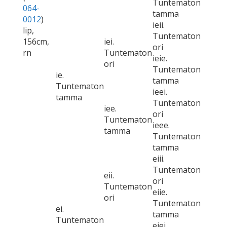
Tuntematon
064-
tamma
0012
)
ieii.
lip,
Tuntematon
156cm,
iei.
ori
rn
Tuntematon
ieie.
ori
Tuntematon
ie.
tamma
Tuntematon
ieei.
tamma
Tuntematon
iee.
ori
Tuntematon
ieee.
tamma
Tuntematon
tamma
eiii.
Tuntematon
eii.
ori
Tuntematon
eiie.
ori
Tuntematon
ei.
tamma
Tuntematon
eiei.