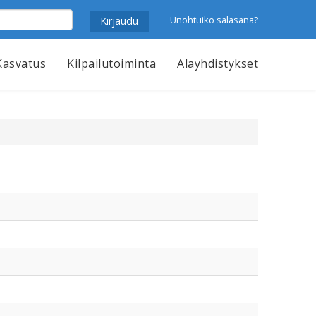
Unohtuiko salasana?
Kasvatus
Kilpailutoiminta
Alayhdistykset