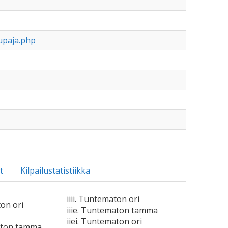
upaja.php
t
Kilpailustatistiikka
iiii. Tuntematon ori
ton ori
iiie. Tuntematon tamma
iiei. Tuntematon ori
aton tamma