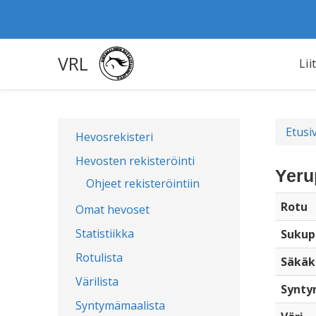
VRL
Lii
Etusi
Hevosrekisteri
Hevosten rekisteröinti
Yeru
Ohjeet rekisteröintiin
Rotu
Omat hevoset
Statistiikka
Sukup
Rotulista
Säkäk
Värilista
Synty
Syntymämaalista