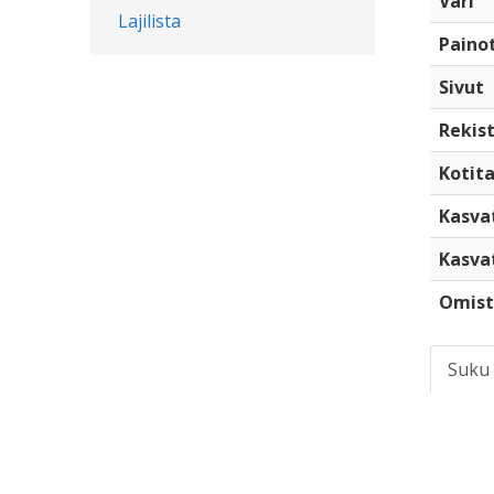
Väri
Lajilista
Paino
Sivut
Rekist
Kotita
Kasva
Kasva
Omist
Suku