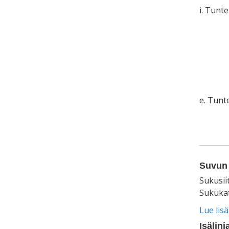
i. Tunt
e. Tun
Suvun 
Sukusii
Sukukat
Lue lis
Isälinj