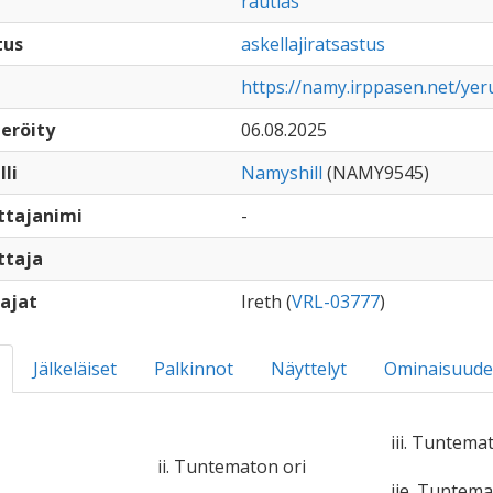
rautias
tus
askellajiratsastus
https://namy.irppasen.net/yer
eröity
06.08.2025
lli
Namyshill
(NAMY9545)
ttajanimi
-
ttaja
ajat
Ireth (
VRL-03777
)
Jälkeläiset
Palkinnot
Näyttelyt
Ominaisuude
iii. Tuntema
ii. Tuntematon ori
iie. Tuntem