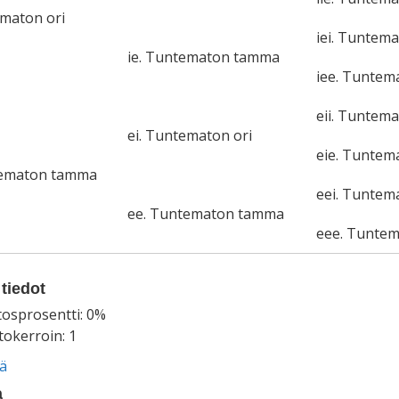
ematon ori
iei. Tuntema
ie. Tuntematon tamma
iee. Tunte
eii. Tuntema
ei. Tuntematon ori
eie. Tunte
tematon tamma
eei. Tuntem
ee. Tuntematon tamma
eee. Tunte
tiedot
tosprosentti: 0%
okerroin: 1
ää
a