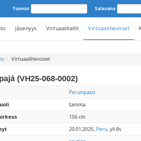
Tunnus
Salasana
tto
Jäsenyys
Virtuaalitallit
Virtuaalihevoset
vu
Virtuaalihevoset
pajá (VH25-068-0002)
Perunpaso
uoli
tamma
orkeus
156 cm
nyt
20.01.2025,
Peru
, yli 8v