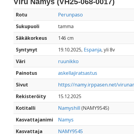
Virú Namys (VH25-068-0017)
Rotu
Perunpaso
Sukupuoli
tamma
Säkäkorkeus
146 cm
Syntynyt
19.10.2025,
Espanja
, yli 8v
Väri
ruunikko
Painotus
askellajiratsastus
Sivut
https://namy.irppasen.net/virun
Rekisteröity
15.12.2025
Kotitalli
Namyshill
(NAMY9545)
Kasvattajanimi
Namys
Kasvattaja
NAMY9545