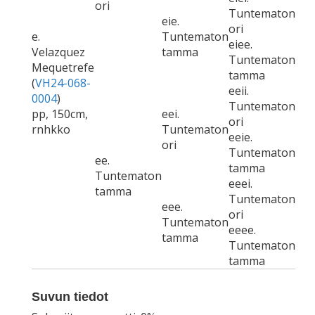
ori
Tuntematon
eie.
ori
e.
Tuntematon
eiee.
Velazquez
tamma
Tuntematon
Mequetrefe
tamma
(
VH24-068-
eeii.
0004
)
Tuntematon
pp, 150cm,
eei.
ori
rnhkko
Tuntematon
eeie.
ori
Tuntematon
ee.
tamma
Tuntematon
eeei.
tamma
Tuntematon
eee.
ori
Tuntematon
eeee.
tamma
Tuntematon
tamma
Suvun tiedot