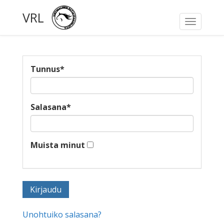
VRL
Toggle
navigati
Tunnus
*
Salasana
*
Muista minut
Unohtuiko salasana?