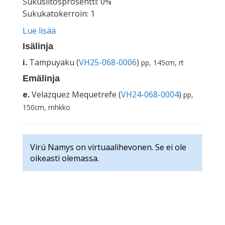
Sukusiitosprosentti: 0%
Sukukatokerroin: 1
Lue lisää
Isälinja
i.
Tampuyaku (
VH25-068-0006
)
pp, 145cm, rt
Emälinja
e.
Velazquez Mequetrefe (
VH24-068-0004
)
pp,
150cm, rnhkko
Virú Namys on virtuaalihevonen. Se ei ole
oikeasti olemassa.