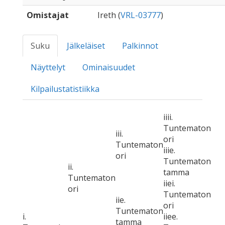
Omistajat
Ireth (
VRL-03777
)
Suku
Jälkeläiset
Palkinnot
Näyttelyt
Ominaisuudet
Kilpailustatistiikka
iiii.
Tuntematon
iii.
ori
Tuntematon
iiie.
ori
Tuntematon
ii.
tamma
Tuntematon
iiei.
ori
Tuntematon
iie.
ori
Tuntematon
i.
iiee.
tamma