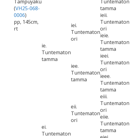
Tampuyaku
Tuntematon
(
VH25-068-
tamma
0006
)
ieii.
pp, 145cm,
Tuntematon
iei.
rt
ori
Tuntematon
ieie.
ori
Tuntematon
ie.
tamma
Tuntematon
ieei.
tamma
Tuntematon
iee.
ori
Tuntematon
ieee.
tamma
Tuntematon
tamma
eiii.
Tuntematon
eii.
ori
Tuntematon
eiie.
ori
Tuntematon
ei.
tamma
Tuntematon
eiei.