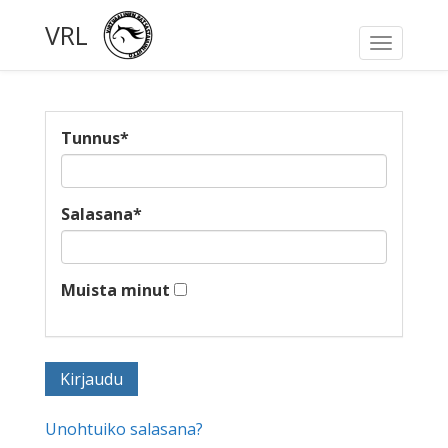
VRL
Toggle
navigati
Tunnus
*
Salasana
*
Muista minut
Unohtuiko salasana?