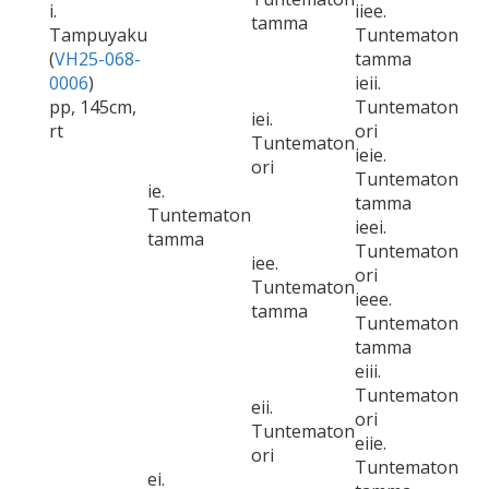
i.
iiee.
tamma
Tampuyaku
Tuntematon
(
VH25-068-
tamma
0006
)
ieii.
pp, 145cm,
Tuntematon
iei.
rt
ori
Tuntematon
ieie.
ori
Tuntematon
ie.
tamma
Tuntematon
ieei.
tamma
Tuntematon
iee.
ori
Tuntematon
ieee.
tamma
Tuntematon
tamma
eiii.
Tuntematon
eii.
ori
Tuntematon
eiie.
ori
Tuntematon
ei.