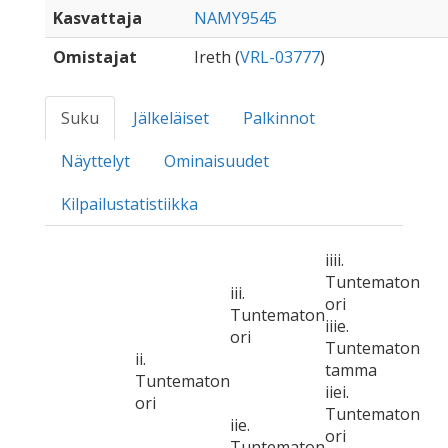
Kasvattaja
NAMY9545
Omistajat
Ireth (
VRL-03777
)
Suku
Jälkeläiset
Palkinnot
Näyttelyt
Ominaisuudet
Kilpailustatistiikka
iiii.
Tuntematon
iii.
ori
Tuntematon
iiie.
ori
Tuntematon
ii.
tamma
Tuntematon
iiei.
ori
Tuntematon
iie.
ori
Tuntematon