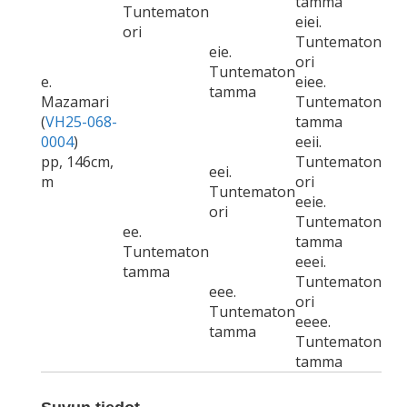
tamma
Tuntematon
eiei.
ori
Tuntematon
eie.
ori
Tuntematon
e.
eiee.
tamma
Mazamari
Tuntematon
(
VH25-068-
tamma
0004
)
eeii.
pp, 146cm,
Tuntematon
eei.
m
ori
Tuntematon
eeie.
ori
Tuntematon
ee.
tamma
Tuntematon
eeei.
tamma
Tuntematon
eee.
ori
Tuntematon
eeee.
tamma
Tuntematon
tamma