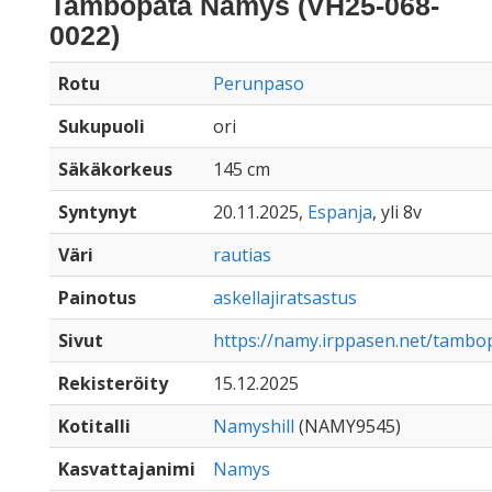
Tambopata Namys (VH25-068-
0022)
Rotu
Perunpaso
Sukupuoli
ori
Säkäkorkeus
145 cm
Syntynyt
20.11.2025,
Espanja
, yli 8v
Väri
rautias
Painotus
askellajiratsastus
Sivut
https://namy.irppasen.net/tamb
Rekisteröity
15.12.2025
Kotitalli
Namyshill
(NAMY9545)
Kasvattajanimi
Namys