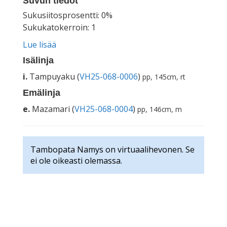
Suvun tiedot
Sukusiitosprosentti: 0%
Sukukatokerroin: 1
Lue lisää
Isälinja
i.
Tampuyaku (
VH25-068-0006
)
pp, 145cm, rt
Emälinja
e.
Mazamari (
VH25-068-0004
)
pp, 146cm, m
Tambopata Namys on virtuaalihevonen. Se
ei ole oikeasti olemassa.