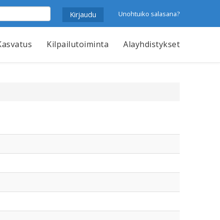
Unohtuiko salasana?
Kasvatus
Kilpailutoiminta
Alayhdistykset