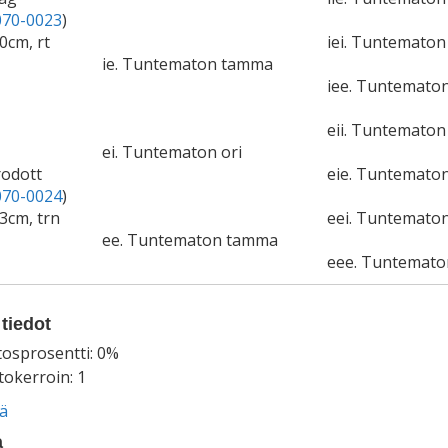
70-0023
)
0cm, rt
iei. Tuntematon 
ie. Tuntematon tamma
iee. Tuntemato
eii. Tuntematon 
ei. Tuntematon ori
rodott
eie. Tuntemato
70-0024
)
63cm, trn
eei. Tuntematon
ee. Tuntematon tamma
eee. Tuntemat
tiedot
tosprosentti: 0%
okerroin: 1
ää
a