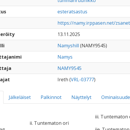
tummanruunikko
tus
esteratsastus
https://namy.irppasen.net/zsane
eröity
13.11.2025
lli
Namyshill
(NAMY9545)
ttajanimi
Namys
ttaja
NAMY9545
ajat
Ireth (
VRL-03777
)
Jälkeläiset
Palkinnot
Näyttelyt
Ominaisuude
iii. Tuntematon 
ii. Tuntematon ori
tag
iie. Tuntemato