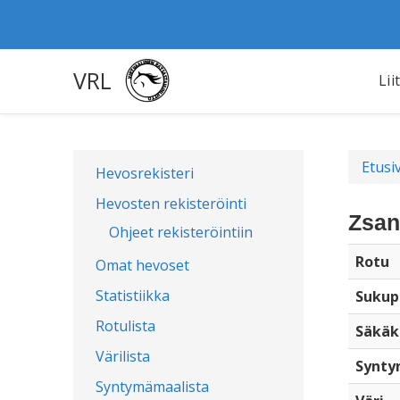
VRL
Lii
Etusi
Hevosrekisteri
Hevosten rekisteröinti
Zsan
Ohjeet rekisteröintiin
Rotu
Omat hevoset
Statistiikka
Sukup
Rotulista
Säkäk
Värilista
Synty
Syntymämaalista