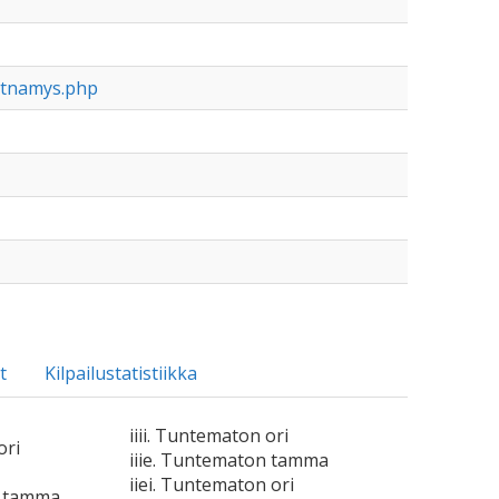
ttnamys.php
t
Kilpailustatistiikka
iiii. Tuntematon ori
ori
iiie. Tuntematon tamma
iiei. Tuntematon ori
n tamma