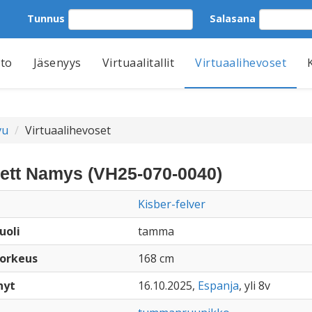
Tunnus
Salasana
tto
Jäsenyys
Virtuaalitallit
Virtuaalihevoset
vu
Virtuaalihevoset
ett Namys (VH25-070-0040)
Kisber-felver
uoli
tamma
orkeus
168 cm
nyt
16.10.2025,
Espanja
, yli 8v