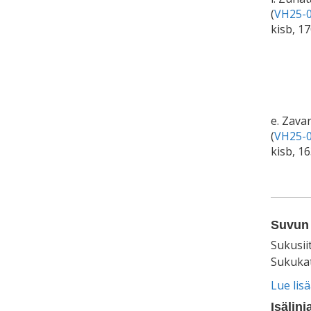
(
VH25-0
kisb, 17
e. Zava
(
VH25-0
kisb, 1
Suvun 
Sukusii
Sukukat
Lue lis
Isälinj