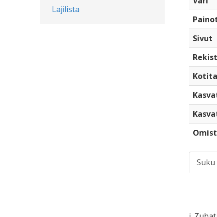
Väri
Lajilista
Paino
Sivut
Rekist
Kotita
Kasva
Kasva
Omist
Suku
i. Zuha