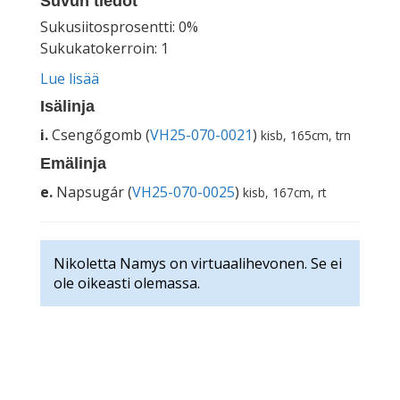
Suvun tiedot
Sukusiitosprosentti: 0%
Sukukatokerroin: 1
Lue lisää
Isälinja
i.
Csengőgomb (
VH25-070-0021
)
kisb, 165cm, trn
Emälinja
e.
Napsugár (
VH25-070-0025
)
kisb, 167cm, rt
Nikoletta Namys on virtuaalihevonen. Se ei
ole oikeasti olemassa.