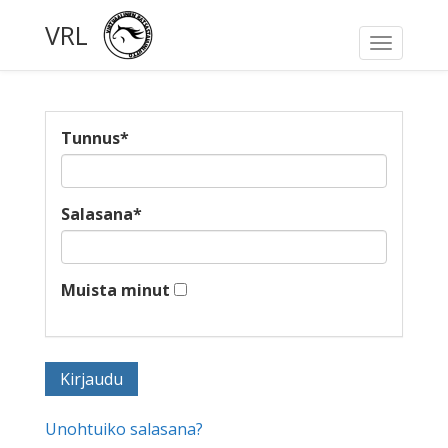
VRL
Toggle
navigati
Tunnus
*
Salasana
*
Muista minut
Unohtuiko salasana?