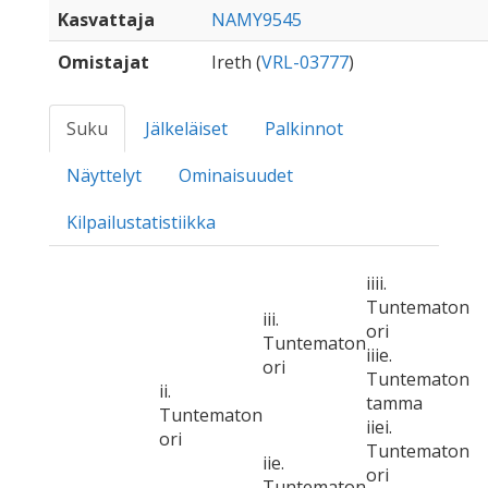
Kasvattaja
NAMY9545
Omistajat
Ireth (
VRL-03777
)
Suku
Jälkeläiset
Palkinnot
Näyttelyt
Ominaisuudet
Kilpailustatistiikka
iiii.
Tuntematon
iii.
ori
Tuntematon
iiie.
ori
Tuntematon
ii.
tamma
Tuntematon
iiei.
ori
Tuntematon
iie.
ori
Tuntematon