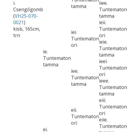
i.
iiee.
tamma
Csengőgomb
Tuntematon
(
VH25-070-
tamma
0021
)
ieii.
kisb, 165cm,
Tuntematon
iei.
trn
ori
Tuntematon
ieie.
ori
Tuntematon
ie.
tamma
Tuntematon
ieei.
tamma
Tuntematon
iee.
ori
Tuntematon
ieee.
tamma
Tuntematon
tamma
eiii.
Tuntematon
eii.
ori
Tuntematon
eiie.
ori
Tuntematon
ei.