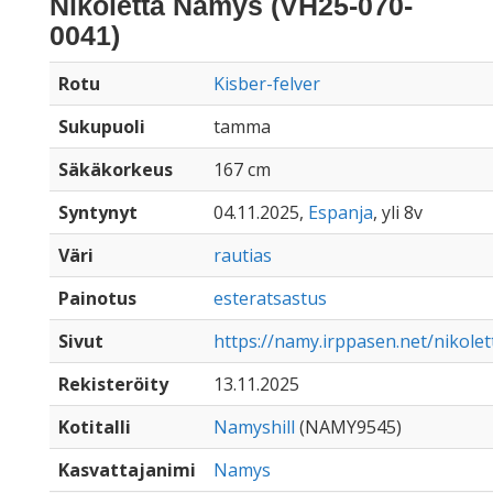
Nikoletta Namys (VH25-070-
0041)
Rotu
Kisber-felver
Sukupuoli
tamma
Säkäkorkeus
167 cm
Syntynyt
04.11.2025,
Espanja
, yli 8v
Väri
rautias
Painotus
esteratsastus
Sivut
https://namy.irppasen.net/nikole
Rekisteröity
13.11.2025
Kotitalli
Namyshill
(NAMY9545)
Kasvattajanimi
Namys