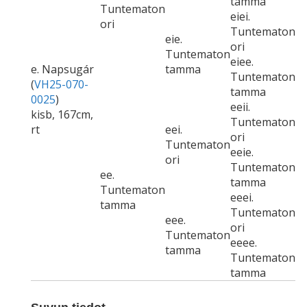
tamma
Tuntematon
eiei.
ori
Tuntematon
eie.
ori
Tuntematon
eiee.
e. Napsugár
tamma
Tuntematon
(
VH25-070-
tamma
0025
)
eeii.
kisb, 167cm,
Tuntematon
rt
eei.
ori
Tuntematon
eeie.
ori
Tuntematon
ee.
tamma
Tuntematon
eeei.
tamma
Tuntematon
eee.
ori
Tuntematon
eeee.
tamma
Tuntematon
tamma