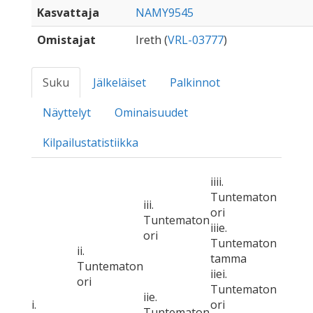
Kasvattaja
NAMY9545
Omistajat
Ireth (
VRL-03777
)
Suku
Jälkeläiset
Palkinnot
Näyttelyt
Ominaisuudet
Kilpailustatistiikka
iiii.
Tuntematon
iii.
ori
Tuntematon
iiie.
ori
Tuntematon
ii.
tamma
Tuntematon
iiei.
ori
Tuntematon
iie.
i.
ori
Tuntematon