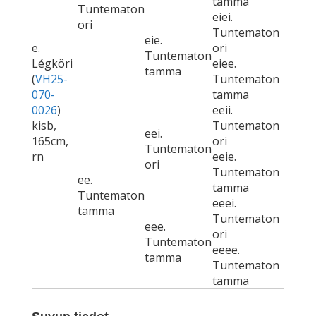
tamma
Tuntematon
eiei.
ori
Tuntematon
eie.
e.
ori
Tuntematon
Légköri
eiee.
tamma
(
VH25-
Tuntematon
070-
tamma
0026
)
eeii.
kisb,
Tuntematon
eei.
165cm,
ori
Tuntematon
rn
eeie.
ori
Tuntematon
ee.
tamma
Tuntematon
eeei.
tamma
Tuntematon
eee.
ori
Tuntematon
eeee.
tamma
Tuntematon
tamma