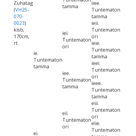
Zuhatag
iiee.
tamma
(
VH25-
Tuntematon
070-
tamma
0023
)
ieii.
kisb,
Tuntematon
iei.
170cm,
ori
Tuntematon
rt
ieie.
ori
Tuntematon
ie.
tamma
Tuntematon
ieei.
tamma
Tuntematon
iee.
ori
Tuntematon
ieee.
tamma
Tuntematon
tamma
eiii.
Tuntematon
eii.
ori
Tuntematon
eiie.
ori
Tuntematon
ei.