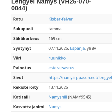
Lengyel Namys (VH25-070-
0044)
Rotu
Kisber-felver
Sukupuoli
tamma
Säkäkorkeus
169 cm
Syntynyt
07.11.2025,
Espanja
, yli 8v
Väri
ruunikko
Painotus
esteratsastus
Sivut
https://namy.irppasen.net/lengy
Rekisteröity
13.11.2025
Kotitalli
Namyshill
(NAMY9545)
Kasvattajanimi
Namys