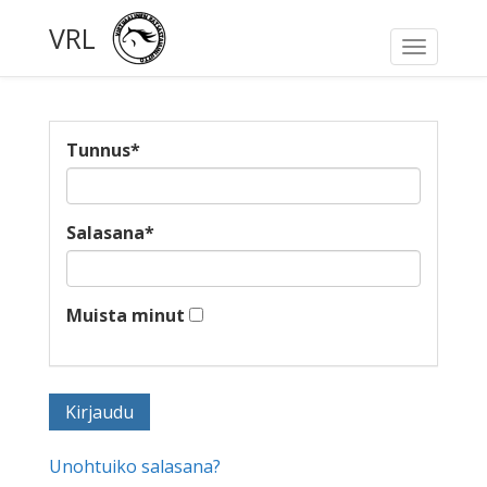
VRL
Toggle
navigati
Tunnus
*
Salasana
*
Muista minut
Unohtuiko salasana?