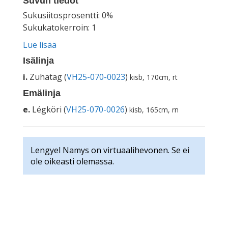
Suvun tiedot
Sukusiitosprosentti: 0%
Sukukatokerroin: 1
Lue lisää
Isälinja
i.
Zuhatag (
VH25-070-0023
)
kisb, 170cm, rt
Emälinja
e.
Légköri (
VH25-070-0026
)
kisb, 165cm, rn
Lengyel Namys on virtuaalihevonen. Se ei
ole oikeasti olemassa.