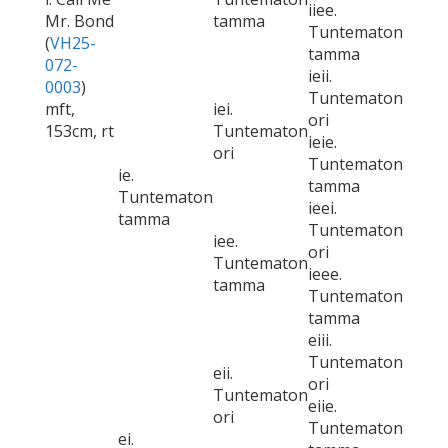
iiee.
Mr. Bond
tamma
Tuntematon
(
VH25-
tamma
072-
ieii.
0003
)
Tuntematon
mft,
iei.
ori
153cm, rt
Tuntematon
ieie.
ori
Tuntematon
ie.
tamma
Tuntematon
ieei.
tamma
Tuntematon
iee.
ori
Tuntematon
ieee.
tamma
Tuntematon
tamma
eiii.
Tuntematon
eii.
ori
Tuntematon
eiie.
ori
Tuntematon
ei.