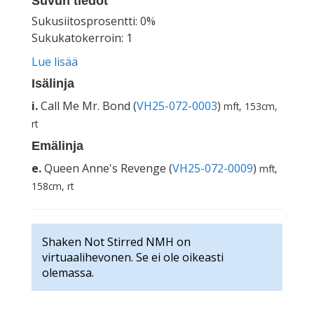
Suvun tiedot
Sukusiitosprosentti: 0%
Sukukatokerroin: 1
Lue lisää
Isälinja
i.
Call Me Mr. Bond (
VH25-072-0003
)
mft, 153cm,
rt
Emälinja
e.
Queen Anne's Revenge (
VH25-072-0009
)
mft,
158cm, rt
Shaken Not Stirred NMH on
virtuaalihevonen. Se ei ole oikeasti
olemassa.