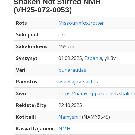
Shaken Not Stirred NMH
(VH25-072-0053)
Rotu
Missourinfoxtrotter
Sukupuoli
ori
Säkäkorkeus
155 cm
Syntynyt
01.09.2025,
Espanja
, yli 8v
Väri
punarautias
Painotus
askellajiratsastus
Sivut
https://namy.irppasen.net/shake
Rekisteröity
22.10.2025
Kotitalli
Namyshill
(NAMY9545)
Kasvattajanimi
NMH