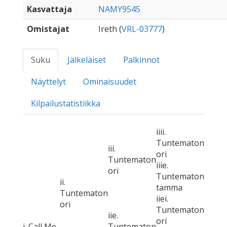
Kasvattaja
NAMY9545
Omistajat
Ireth (
VRL-03777
)
Suku
Jälkeläiset
Palkinnot
Näyttelyt
Ominaisuudet
Kilpailustatistiikka
iiii.
Tuntematon
iii.
ori
Tuntematon
iiie.
ori
Tuntematon
ii.
tamma
Tuntematon
iiei.
ori
Tuntematon
iie.
ori
i. Call Me
Tuntematon