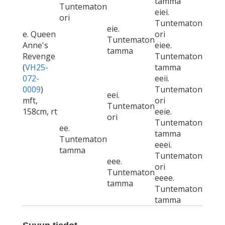
tamma
Tuntematon
eiei.
ori
Tuntematon
eie.
e. Queen
ori
Tuntematon
Anne's
eiee.
tamma
Revenge
Tuntematon
(
VH25-
tamma
072-
eeii.
0009
)
Tuntematon
eei.
mft,
ori
Tuntematon
158cm, rt
eeie.
ori
Tuntematon
ee.
tamma
Tuntematon
eeei.
tamma
Tuntematon
eee.
ori
Tuntematon
eeee.
tamma
Tuntematon
tamma