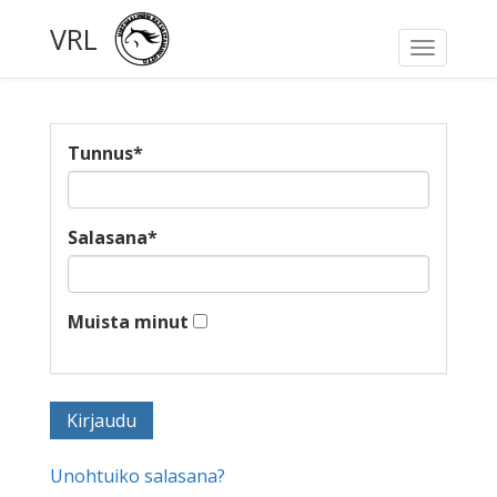
VRL
Toggle
navigati
Tunnus
*
Salasana
*
Muista minut
Unohtuiko salasana?