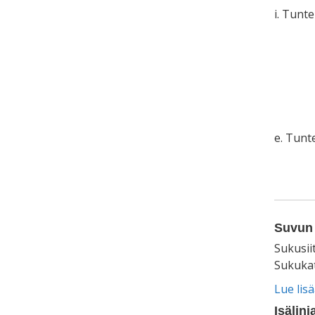
i. Tunt
e. Tun
Suvun 
Sukusii
Sukukat
Lue lis
Isälinj