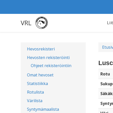
VRL
Lii
Etusi
Hevosrekisteri
Hevosten rekisteröinti
Lusc
Ohjeet rekisteröintiin
Rotu
Omat hevoset
Statistiikka
Sukup
Rotulista
Säkäk
Värilista
Synty
Syntymämaalista