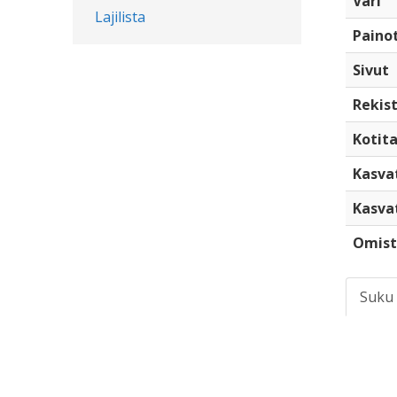
Väri
Lajilista
Paino
Sivut
Rekist
Kotita
Kasva
Kasva
Omist
Suku