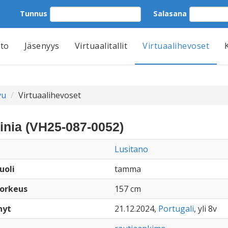
Tunnus
Salasana
tto
Jäsenyys
Virtuaalitallit
Virtuaalihevoset
vu
Virtuaalihevoset
inia (VH25-087-0052)
Lusitano
uoli
tamma
orkeus
157 cm
nyt
21.12.2024,
Portugali
, yli 8v