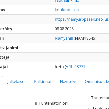
rautiaankimo
tus
kouluratsastus
https://namy.irppasen.net/lus
eröity
08.08.2025
lli
Namyshill
(NAMY9545)
ttajanimi
-
ttaja
ajat
Ireth (
VRL-03777
)
Jälkeläiset
Palkinnot
Näyttelyt
Ominaisuude
iii. Tuntema
ii. Tuntematon ori
iie. Tuntem