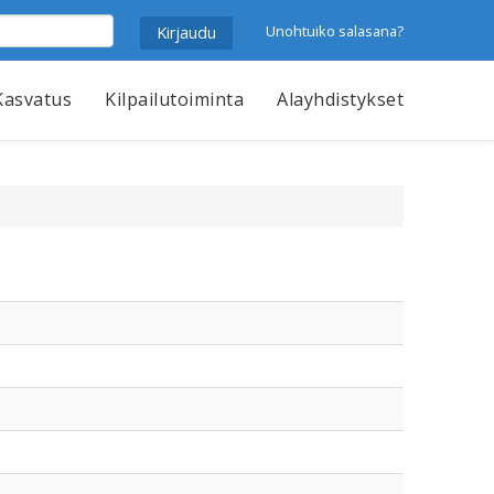
Unohtuiko salasana?
Kasvatus
Kilpailutoiminta
Alayhdistykset