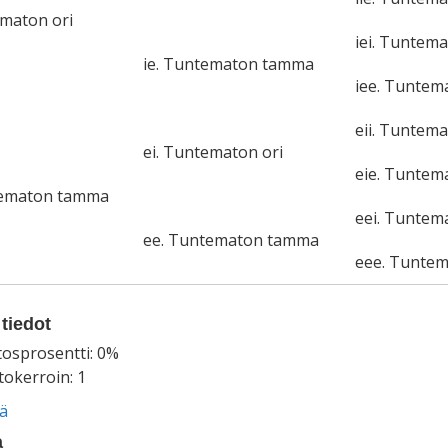
ematon ori
iei. Tuntema
ie. Tuntematon tamma
iee. Tunte
eii. Tuntema
ei. Tuntematon ori
eie. Tunte
tematon tamma
eei. Tuntem
ee. Tuntematon tamma
eee. Tunte
tiedot
tosprosentti: 0%
okerroin: 1
ää
a