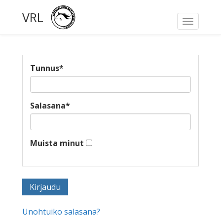
VRL
Toggle
navigati
Tunnus
*
Salasana
*
Muista minut
Unohtuiko salasana?