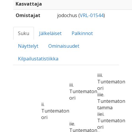
Kasvattaja
Omistajat
jodochus (
VRL-01544
)
Suku
Jälkeläiset
Palkinnot
Näyttelyt
Ominaisuudet
Kilpailustatistiikka
iiii.
Tuntematon
iii.
ori
Tuntematon
iiie.
ori
Tuntematon
ii.
tamma
Tuntematon
iiei.
ori
Tuntematon
iie.
ori
Tuntematon