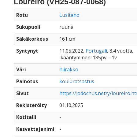
Loureiro (VH25-087-0068)
Rotu
Lusitano
Sukupuoli
ruuna
Säkäkorkeus
161 cm
Syntynyt
11.05.2022,
Portugali
, 8.4 vuotta,
ikääntyminen: 185pv = 1v
Väri
hiirakko
Painotus
kouluratsastus
Sivut
https://jodochus.net/y/loureiro.h
Rekisteröity
01.10.2025
Kotitalli
-
Kasvattajanimi
-