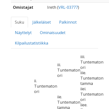
Omistajat
Ireth (
VRL-03777
)
Suku
Jälkeläiset
Palkinnot
Näyttelyt
Ominaisuudet
Kilpailustatistiikka
iiii.
Tuntematon
iii.
ori
Tuntematon
iiie.
ori
Tuntematon
ii.
tamma
Tuntematon
iiei.
ori
Tuntematon
iie.
ori
Tuntematon
iiee.
tamma