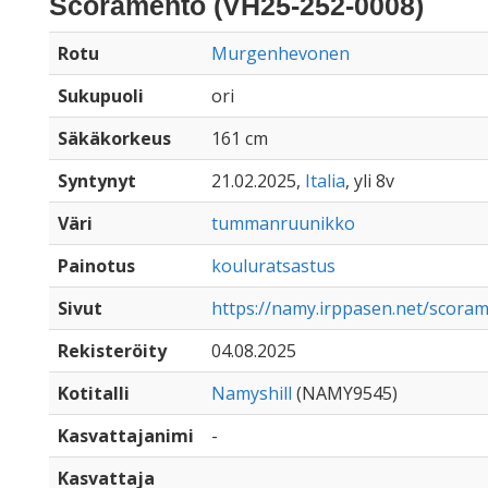
Scoramento (VH25-252-0008)
Rotu
Murgenhevonen
Sukupuoli
ori
Säkäkorkeus
161 cm
Syntynyt
21.02.2025,
Italia
, yli 8v
Väri
tummanruunikko
Painotus
kouluratsastus
Sivut
https://namy.irppasen.net/scora
Rekisteröity
04.08.2025
Kotitalli
Namyshill
(NAMY9545)
Kasvattajanimi
-
Kasvattaja