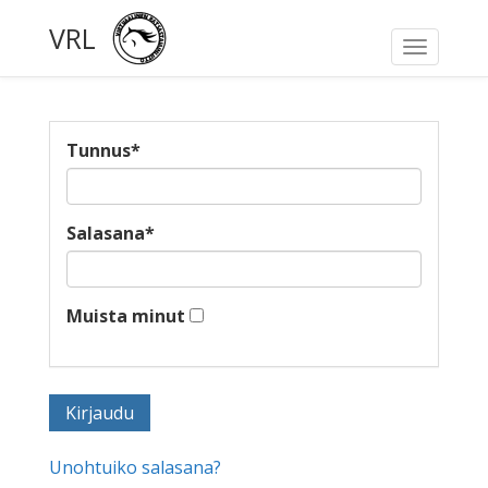
VRL
Toggle
navigati
Tunnus
*
Salasana
*
Muista minut
Unohtuiko salasana?