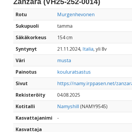
Zanzara (VH25-252-0014)
Rotu
Murgenhevonen
Sukupuoli
tamma
Säkäkorkeus
154 cm
Syntynyt
21.11.2024,
Italia
, yli 8v
Väri
musta
Painotus
kouluratsastus
Sivut
https://namy.irppasen.net/zanzar
Rekisteröity
04.08.2025
Kotitalli
Namyshill
(NAMY9545)
Kasvattajanimi
-
Kasvattaja