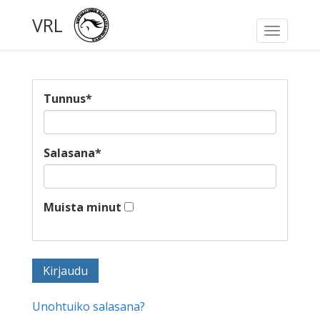
VRL
Toggle
navigati
Tunnus
*
Salasana
*
Muista minut
Unohtuiko salasana?