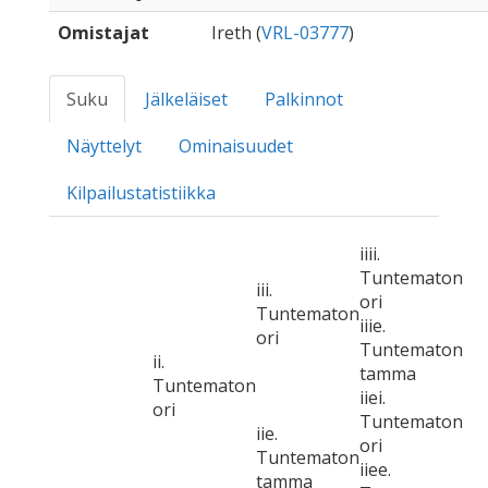
Omistajat
Ireth (
VRL-03777
)
Suku
Jälkeläiset
Palkinnot
Näyttelyt
Ominaisuudet
Kilpailustatistiikka
iiii.
Tuntematon
iii.
ori
Tuntematon
iiie.
ori
Tuntematon
ii.
tamma
Tuntematon
iiei.
ori
Tuntematon
iie.
ori
Tuntematon
iiee.
tamma