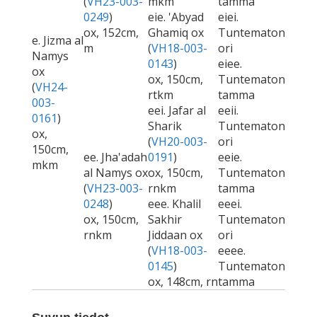
(
VH23-003-
mkm
tamma
0249
)
eie. 'Abyad
eiei.
ox, 152cm,
Ghamiq ox
Tuntematon
e. Jizma al
m
(
VH18-003-
ori
Namys
0143
)
eiee.
ox
ox, 150cm,
Tuntematon
(
VH24-
rtkm
tamma
003-
eei. Jafar al
eeii.
0161
)
Sharik
Tuntematon
ox,
(
VH20-003-
ori
150cm,
ee. Jha'adah
0191
)
eeie.
mkm
al Namys ox
ox, 150cm,
Tuntematon
(
VH23-003-
rnkm
tamma
0248
)
eee. Khalil
eeei.
ox, 150cm,
Sakhir
Tuntematon
rnkm
Jiddaan ox
ori
(
VH18-003-
eeee.
0145
)
Tuntematon
ox, 148cm, rn
tamma