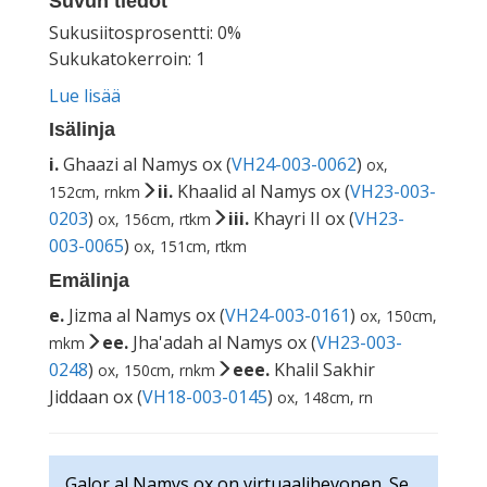
Suvun tiedot
Sukusiitosprosentti: 0%
Sukukatokerroin: 1
Lue lisää
Isälinja
i.
Ghaazi al Namys ox (
VH24-003-0062
)
ox,
ii.
Khaalid al Namys ox (
VH23-003-
152cm, rnkm
0203
)
iii.
Khayri II ox (
VH23-
ox, 156cm, rtkm
003-0065
)
ox, 151cm, rtkm
Emälinja
e.
Jizma al Namys ox (
VH24-003-0161
)
ox, 150cm,
ee.
Jha'adah al Namys ox (
VH23-003-
mkm
0248
)
eee.
Khalil Sakhir
ox, 150cm, rnkm
Jiddaan ox (
VH18-003-0145
)
ox, 148cm, rn
Galor al Namys ox on virtuaalihevonen. Se