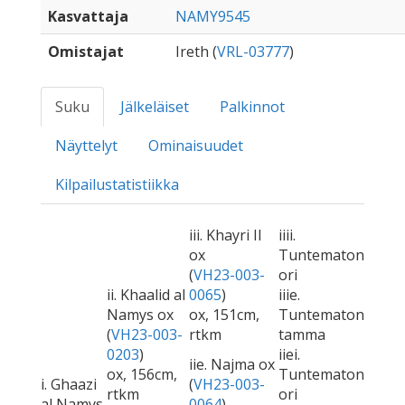
Kasvattaja
NAMY9545
Omistajat
Ireth (
VRL-03777
)
Suku
Jälkeläiset
Palkinnot
Näyttelyt
Ominaisuudet
Kilpailustatistiikka
iii. Khayri II
iiii.
ox
Tuntematon
(
VH23-003-
ori
ii. Khaalid al
0065
)
iiie.
Namys ox
ox, 151cm,
Tuntematon
(
VH23-003-
rtkm
tamma
0203
)
iiei.
iie. Najma ox
ox, 156cm,
Tuntematon
i. Ghaazi
(
VH23-003-
rtkm
ori
al Namys
0064
)