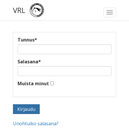
VRL
Toggle
navigati
Tunnus
*
Salasana
*
Muista minut
Unohtuiko salasana?