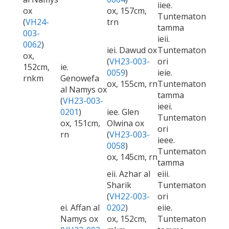
iiee.
ox
ox, 157cm,
Tuntematon
(
VH24-
trn
tamma
003-
ieii.
0062
)
iei. Dawud ox
Tuntematon
ox,
(
VH23-003-
ori
152cm,
ie.
0059
)
ieie.
rnkm
Genowefa
ox, 155cm, rn
Tuntematon
al Namys ox
tamma
(
VH23-003-
ieei.
0201
)
iee. Glen
Tuntematon
ox, 151cm,
Olwina ox
ori
rn
(
VH23-003-
ieee.
0058
)
Tuntematon
ox, 145cm, rn
tamma
eii. Azhar al
eiii.
Sharik
Tuntematon
(
VH22-003-
ori
ei. Affan al
0202
)
eiie.
Namys ox
ox, 152cm,
Tuntematon