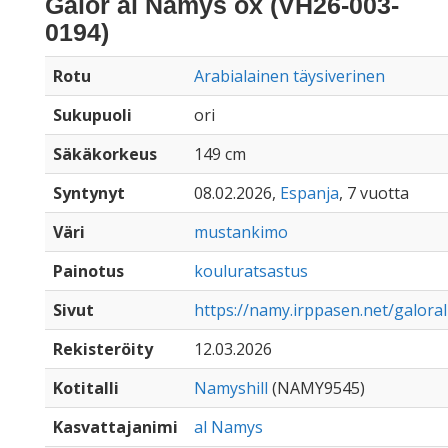
Galor al Namys ox (VH26-003-
0194)
Rotu
Arabialainen täysiverinen
Sukupuoli
ori
Säkäkorkeus
149 cm
Syntynyt
08.02.2026,
Espanja
, 7 vuotta
Väri
mustankimo
Painotus
kouluratsastus
Sivut
https://namy.irppasen.net/galor
Rekisteröity
12.03.2026
Kotitalli
Namyshill
(NAMY9545)
Kasvattajanimi
al Namys