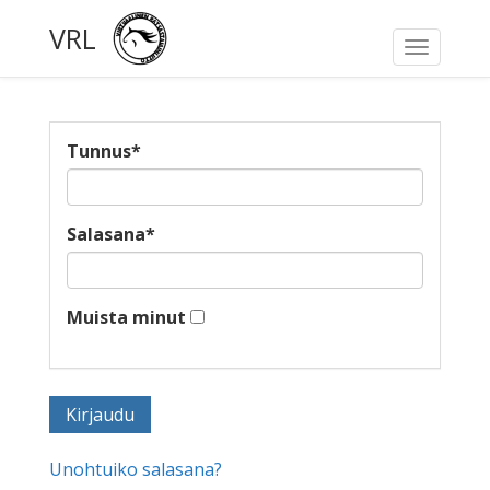
VRL
Toggle
navigati
Tunnus
*
Salasana
*
Muista minut
Unohtuiko salasana?