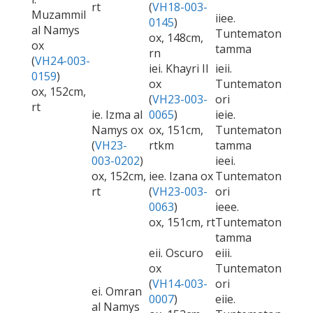
rt
(
VH18-003-
Muzammil
iiee.
0145
)
al Namys
Tuntematon
ox, 148cm,
ox
tamma
rn
(
VH24-003-
iei. Khayri II
ieii.
0159
)
ox
Tuntematon
ox, 152cm,
(
VH23-003-
ori
rt
ie. Izma al
0065
)
ieie.
Namys ox
ox, 151cm,
Tuntematon
(
VH23-
rtkm
tamma
003-0202
)
ieei.
ox, 152cm,
iee. Izana ox
Tuntematon
rt
(
VH23-003-
ori
0063
)
ieee.
ox, 151cm, rt
Tuntematon
tamma
eii. Oscuro
eiii.
ox
Tuntematon
(
VH14-003-
ori
ei. Omran
0007
)
eiie.
al Namys