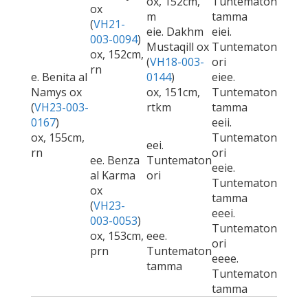
ox, 152cm,
Tuntematon
ox
m
tamma
(
VH21-
eie. Dakhm
eiei.
003-0094
)
Mustaqill ox
Tuntematon
ox, 152cm,
(
VH18-003-
ori
rn
e. Benita al
0144
)
eiee.
Namys ox
ox, 151cm,
Tuntematon
(
VH23-003-
rtkm
tamma
0167
)
eeii.
ox, 155cm,
Tuntematon
eei.
rn
ori
ee. Benza
Tuntematon
eeie.
al Karma
ori
Tuntematon
ox
tamma
(
VH23-
eeei.
003-0053
)
Tuntematon
ox, 153cm,
eee.
ori
prn
Tuntematon
eeee.
tamma
Tuntematon
tamma