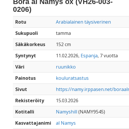
Bora al Namys ox (VH26-003-
0206)
Rotu
Arabialainen täysiverinen
Sukupuoli
tamma
Säkäkorkeus
152 cm
Syntynyt
11.02.2026,
Espanja
, 7 vuotta
Väri
ruunikko
Painotus
kouluratsastus
Sivut
https://namy.irppasen.net/boraa
Rekisteröity
15.03.2026
Kotitalli
Namyshill
(NAMY9545)
Kasvattajanimi
al Namys