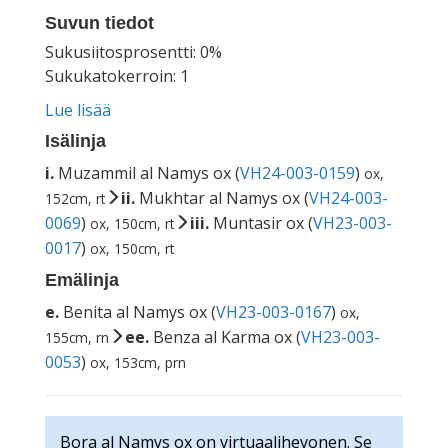
Suvun tiedot
Sukusiitosprosentti: 0%
Sukukatokerroin: 1
Lue lisää
Isälinja
i.
Muzammil al Namys ox (
VH24-003-0159
)
ox,
ii.
Mukhtar al Namys ox (
VH24-003-
152cm, rt
0069
)
iii.
Muntasir ox (
VH23-003-
ox, 150cm, rt
0017
)
ox, 150cm, rt
Emälinja
e.
Benita al Namys ox (
VH23-003-0167
)
ox,
ee.
Benza al Karma ox (
VH23-003-
155cm, rn
0053
)
ox, 153cm, prn
Bora al Namys ox on virtuaalihevonen. Se