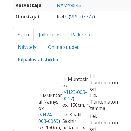
Kasvattaja
NAMY9545
Omistajat
Ireth (
VRL-03777
)
Suku
Jälkeläiset
Palkinnot
Näyttelyt
Ominaisuudet
Kilpailustatistiikka
iiii.
iii. Muntasir
Tuntematon
ox
ori
(
VH23-003-
ii. Mukhtar
iiie.
0017
)
al Namys
Tuntematon
ox, 150cm, rt
ox
tamma
(
VH24-
iie. Khalil
iiei.
003-0069
)
Sakhir
Tuntematon
ox, 150cm,
Jiddaan ox
ori
i.