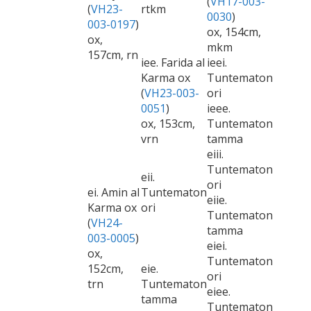
(
VH17-003-
(
VH23-
rtkm
0030
)
003-0197
)
ox, 154cm,
ox,
mkm
157cm, rn
iee. Farida al
ieei.
Karma ox
Tuntematon
(
VH23-003-
ori
0051
)
ieee.
ox, 153cm,
Tuntematon
vrn
tamma
eiii.
Tuntematon
eii.
ori
ei. Amin al
Tuntematon
eiie.
Karma ox
ori
Tuntematon
(
VH24-
tamma
003-0005
)
eiei.
ox,
Tuntematon
152cm,
eie.
ori
trn
Tuntematon
eiee.
tamma
Tuntematon