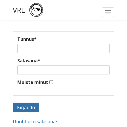
VRL
Toggle
navigati
Tunnus
*
Salasana
*
Muista minut
Unohtuiko salasana?