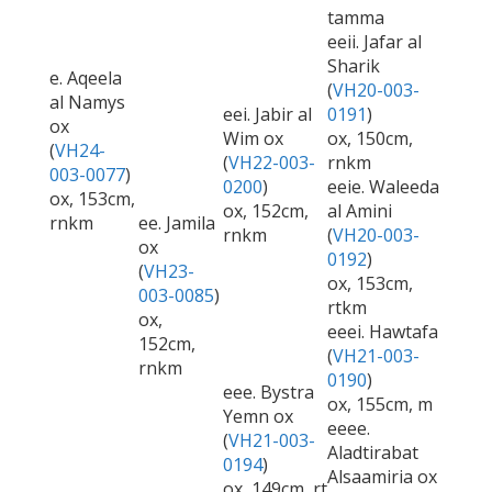
tamma
eeii. Jafar al
Sharik
e. Aqeela
(
VH20-003-
al Namys
eei. Jabir al
0191
)
ox
Wim ox
ox, 150cm,
(
VH24-
(
VH22-003-
rnkm
003-0077
)
0200
)
eeie. Waleeda
ox, 153cm,
ox, 152cm,
al Amini
rnkm
ee. Jamila
rnkm
(
VH20-003-
ox
0192
)
(
VH23-
ox, 153cm,
003-0085
)
rtkm
ox,
eeei. Hawtafa
152cm,
(
VH21-003-
rnkm
0190
)
eee. Bystra
ox, 155cm, m
Yemn ox
eeee.
(
VH21-003-
Aladtirabat
0194
)
Alsaamiria ox
ox, 149cm, rt