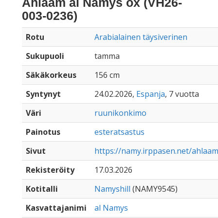
Ahlaam al Namys ox (VH26-
003-0236)
Rotu
Arabialainen täysiverinen
Sukupuoli
tamma
Säkäkorkeus
156 cm
Syntynyt
24.02.2026,
Espanja
, 7 vuotta
Väri
ruunikonkimo
Painotus
esteratsastus
Sivut
https://namy.irppasen.net/ahlaa
Rekisteröity
17.03.2026
Kotitalli
Namyshill
(NAMY9545)
Kasvattajanimi
al Namys