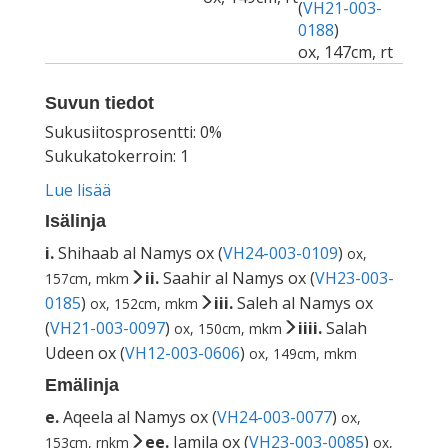
(
VH21-003-
0188
)
ox, 147cm, rt
Suvun tiedot
Sukusiitosprosentti: 0%
Sukukatokerroin: 1
Lue lisää
Isälinja
i.
Shihaab al Namys ox (
VH24-003-0109
)
ox,
ii.
Saahir al Namys ox (
VH23-003-
157cm, mkm
0185
)
iii.
Saleh al Namys ox
ox, 152cm, mkm
(
VH21-003-0097
)
iiii.
Salah
ox, 150cm, mkm
Udeen ox (
VH12-003-0606
)
ox, 149cm, mkm
Emälinja
e.
Aqeela al Namys ox (
VH24-003-0077
)
ox,
ee.
Jamila ox (
VH23-003-0085
)
153cm, rnkm
ox,