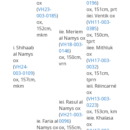
ox
0196
)
(
VH23-
ox, 151cm, prt
003-0185
)
iiei. Ventik ox
ox,
(
VH11-003-
152cm,
0385
)
iie. Meriem
mkm
ox, 150cm,
al Namys ox
tprt
(
VH18-003-
i. Shihaab
iiee. Mithluk
0146
)
al Namys
ox
ox, 150cm,
ox
(
VH17-003-
vrn
(
VH24-
0032
)
003-0109
)
ox, 151cm,
ox, 157cm,
tprn
mkm
ieii. Réincarné
ox
(
VH13-003-
iei. Rasul al
0223
)
Namys ox
ox, 153cm, km
(
VH21-003-
ieie. Khalasa
ie. Faria al
0096
)
ox
Namys ox
ox, 155cm,