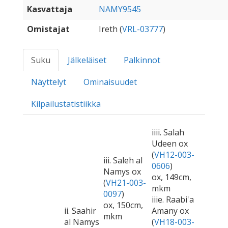
Kasvattaja
NAMY9545
Omistajat
Ireth (
VRL-03777
)
Suku
Jälkeläiset
Palkinnot
Näyttelyt
Ominaisuudet
Kilpailustatistiikka
iiii. Salah
Udeen ox
(
VH12-003-
iii. Saleh al
0606
)
Namys ox
ox, 149cm,
(
VH21-003-
mkm
0097
)
iiie. Raabi'a
ox, 150cm,
ii. Saahir
Amany ox
mkm
al Namys
(
VH18-003-