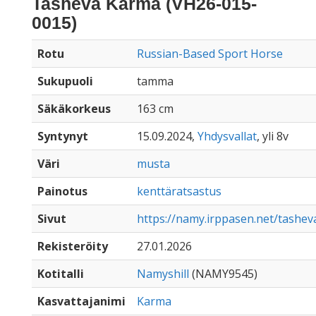
Tasheva Karma (VH26-015-
0015)
Rotu
Russian-Based Sport Horse
Sukupuoli
tamma
Säkäkorkeus
163 cm
Syntynyt
15.09.2024,
Yhdysvallat
, yli 8v
Väri
musta
Painotus
kenttäratsastus
Sivut
https://namy.irppasen.net/tashe
Rekisteröity
27.01.2026
Kotitalli
Namyshill
(NAMY9545)
Kasvattajanimi
Karma