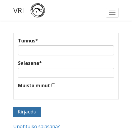
VRL
Toggle
navigati
Tunnus
*
Salasana
*
Muista minut
Unohtuiko salasana?