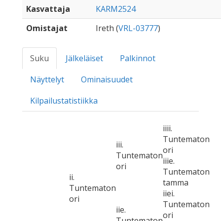
Kasvattaja
KARM2524
Omistajat
Ireth (
VRL-03777
)
Suku
Jälkeläiset
Palkinnot
Näyttelyt
Ominaisuudet
Kilpailustatistiikka
iiii.
Tuntematon
iii.
ori
Tuntematon
iiie.
ori
Tuntematon
ii.
tamma
Tuntematon
iiei.
ori
Tuntematon
iie.
ori
Tuntematon