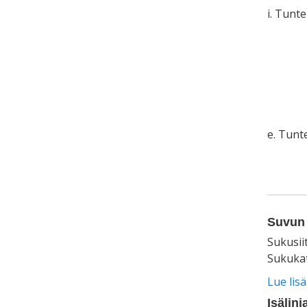
i. Tunt
e. Tun
Suvun 
Sukusii
Sukukat
Lue lis
Isälinj