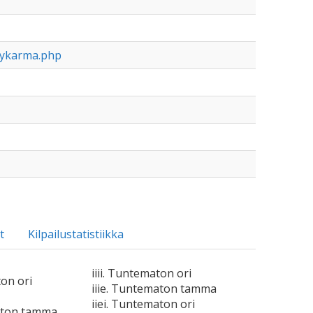
iykarma.php
t
Kilpailustatistiikka
iiii. Tuntematon ori
ton ori
iiie. Tuntematon tamma
iiei. Tuntematon ori
aton tamma