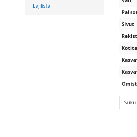
Väri
Lajilista
Paino
Sivut
Rekist
Kotita
Kasva
Kasva
Omist
Suku