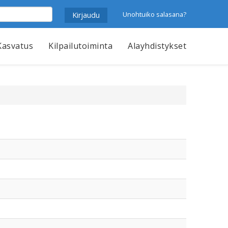
Unohtuiko salasana?
Kasvatus
Kilpailutoiminta
Alayhdistykset