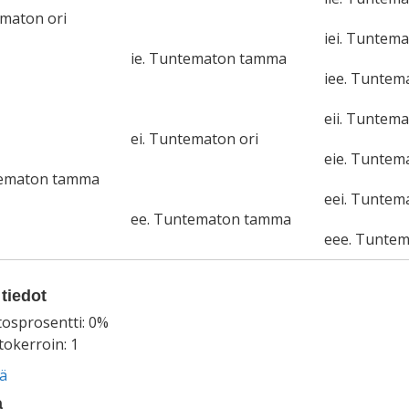
ematon ori
iei. Tuntema
ie. Tuntematon tamma
iee. Tunte
eii. Tuntema
ei. Tuntematon ori
eie. Tunte
tematon tamma
eei. Tuntem
ee. Tuntematon tamma
eee. Tunte
tiedot
tosprosentti: 0%
okerroin: 1
ää
a