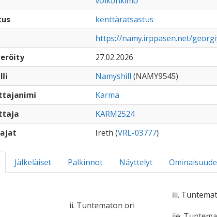
voikonkimo
tus
kenttäratsastus
https://namy.irppasen.net/georg
eröity
27.02.2026
lli
Namyshill
(NAMY9545)
ttajanimi
Karma
ttaja
KARM2524
ajat
Ireth (
VRL-03777
)
Jälkeläiset
Palkinnot
Näyttelyt
Ominaisuude
iii. Tuntema
ii. Tuntematon ori
iie. Tuntem