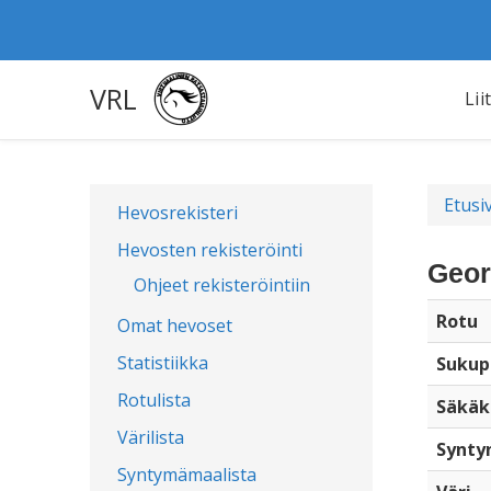
VRL
Lii
Etusi
Hevosrekisteri
Hevosten rekisteröinti
Geor
Ohjeet rekisteröintiin
Rotu
Omat hevoset
Statistiikka
Sukup
Rotulista
Säkäk
Värilista
Synty
Syntymämaalista