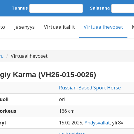
Tunnus
Salasana
tto
Jäsenyys
Virtuaalitallit
Virtuaalihevoset
vu
Virtuaalihevoset
giy Karma (VH26-015-0026)
Russian-Based Sport Horse
uoli
ori
orkeus
166 cm
nyt
15.02.2025,
Yhdysvallat
, yli 8v