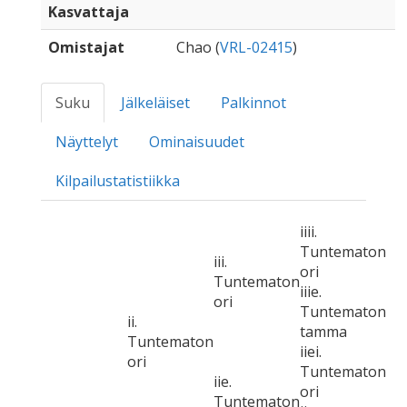
Kasvattaja
Omistajat
Chao (
VRL-02415
)
Suku
Jälkeläiset
Palkinnot
Näyttelyt
Ominaisuudet
Kilpailustatistiikka
iiii.
Tuntematon
iii.
ori
Tuntematon
iiie.
ori
Tuntematon
ii.
tamma
Tuntematon
iiei.
ori
Tuntematon
iie.
ori
Tuntematon