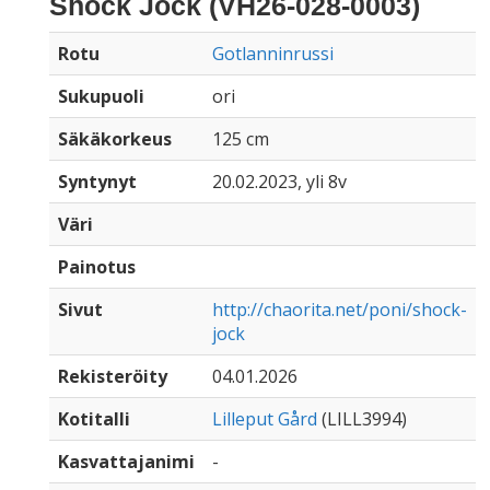
Shock Jock (VH26-028-0003)
Rotu
Gotlanninrussi
Sukupuoli
ori
Säkäkorkeus
125 cm
Syntynyt
20.02.2023, yli 8v
Väri
Painotus
Sivut
http://chaorita.net/poni/shock-
jock
Rekisteröity
04.01.2026
Kotitalli
Lilleput Gård
(LILL3994)
Kasvattajanimi
-