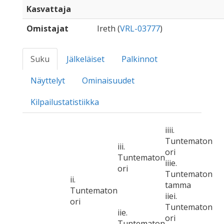
Kasvattaja
Omistajat
Ireth (
VRL-03777
)
Suku
Jälkeläiset
Palkinnot
Näyttelyt
Ominaisuudet
Kilpailustatistiikka
iiii.
Tuntematon
iii.
ori
Tuntematon
iiie.
ori
Tuntematon
ii.
tamma
Tuntematon
iiei.
ori
Tuntematon
iie.
ori
Tuntematon