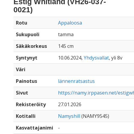
Estig Whitland (VH26-037-
0021)
Rotu
Appaloosa
Sukupuoli
tamma
Säkäkorkeus
145 cm
Syntynyt
10.06.2024,
Yhdysvallat
, yli 8v
Väri
Painotus
lännenratsastus
Sivut
https://namy.irppasen.net/estigw
Rekisteröity
27.01.2026
Kotitalli
Namyshill
(NAMY9545)
Kasvattajanimi
-