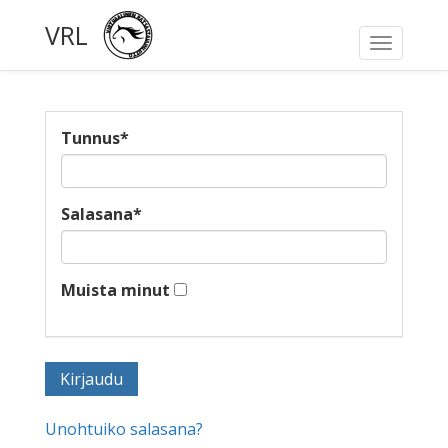
VRL
Toggle
navigati
Tunnus
*
Salasana
*
Muista minut
Unohtuiko salasana?