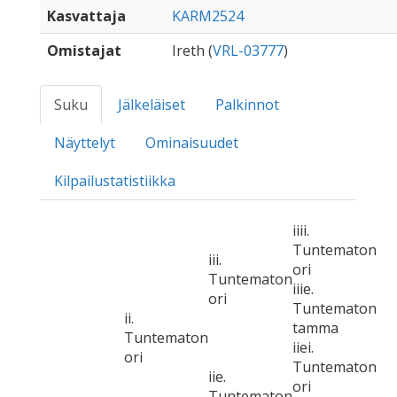
Kasvattaja
KARM2524
Omistajat
Ireth (
VRL-03777
)
Suku
Jälkeläiset
Palkinnot
Näyttelyt
Ominaisuudet
Kilpailustatistiikka
iiii.
Tuntematon
iii.
ori
Tuntematon
iiie.
ori
Tuntematon
ii.
tamma
Tuntematon
iiei.
ori
Tuntematon
iie.
ori
Tuntematon