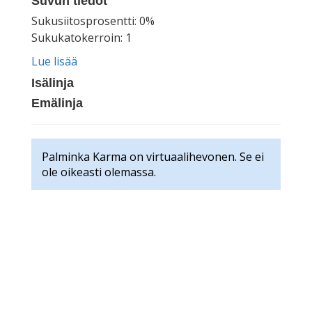
Suvun tiedot
Sukusiitosprosentti: 0%
Sukukatokerroin: 1
Lue lisää
Isälinja
Emälinja
Palminka Karma on virtuaalihevonen. Se ei
ole oikeasti olemassa.