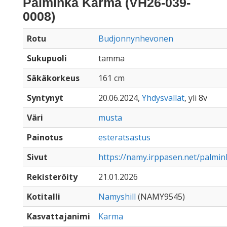
Palminka Karma (VH26-039-
0008)
Rotu
Budjonnynhevonen
Sukupuoli
tamma
Säkäkorkeus
161 cm
Syntynyt
20.06.2024,
Yhdysvallat
, yli 8v
Väri
musta
Painotus
esteratsastus
Sivut
https://namy.irppasen.net/palmi
Rekisteröity
21.01.2026
Kotitalli
Namyshill
(NAMY9545)
Kasvattajanimi
Karma