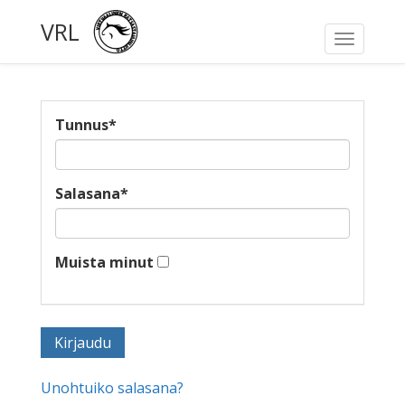
VRL
Toggle
navigati
Tunnus
*
Salasana
*
Muista minut
Unohtuiko salasana?