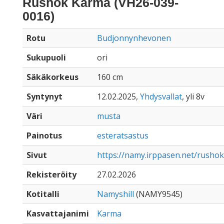
Rushok Karma (VH26-039-
0016)
Rotu
Budjonnynhevonen
Sukupuoli
ori
Säkäkorkeus
160 cm
Syntynyt
12.02.2025,
Yhdysvallat
, yli 8v
Väri
musta
Painotus
esteratsastus
Sivut
https://namy.irppasen.net/rusho
Rekisteröity
27.02.2026
Kotitalli
Namyshill
(NAMY9545)
Kasvattajanimi
Karma