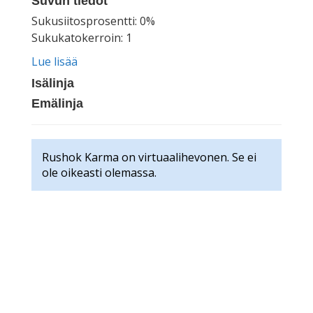
Suvun tiedot
Sukusiitosprosentti: 0%
Sukukatokerroin: 1
Lue lisää
Isälinja
Emälinja
Rushok Karma on virtuaalihevonen. Se ei
ole oikeasti olemassa.