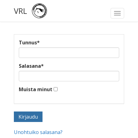
VRL
Toggle
navigati
Tunnus
*
Salasana
*
Muista minut
Unohtuiko salasana?