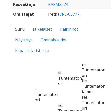
Kasvattaja
KARM2524
Omistajat
Ireth (
VRL-03777
)
Suku
Jälkeläiset
Palkinnot
Näyttelyt
Ominaisuudet
Kilpailustatistiikka
iiii.
Tuntematon
iii.
ori
Tuntematon
iiie.
ori
Tuntematon
ii.
tamma
Tuntematon
iiei.
ori
Tuntematon
iie.
ori
Tuntematon