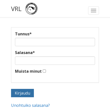
VRL
Toggle
navigati
Tunnus
*
Salasana
*
Muista minut
Unohtuiko salasana?