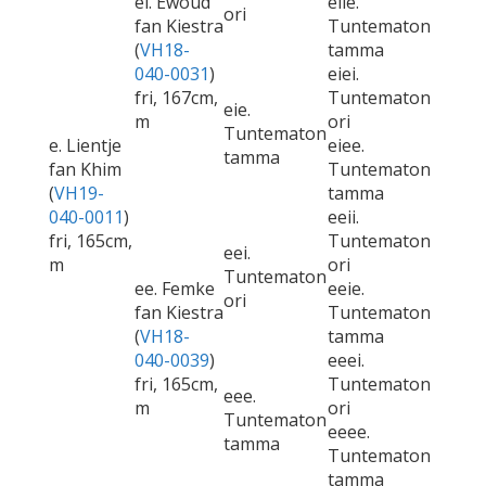
ei. Ewoud
eiie.
ori
fan Kiestra
Tuntematon
(
VH18-
tamma
040-0031
)
eiei.
fri, 167cm,
Tuntematon
eie.
m
ori
Tuntematon
e. Lientje
eiee.
tamma
fan Khim
Tuntematon
(
VH19-
tamma
040-0011
)
eeii.
fri, 165cm,
Tuntematon
eei.
m
ori
Tuntematon
ee. Femke
eeie.
ori
fan Kiestra
Tuntematon
(
VH18-
tamma
040-0039
)
eeei.
fri, 165cm,
Tuntematon
eee.
m
ori
Tuntematon
eeee.
tamma
Tuntematon
tamma