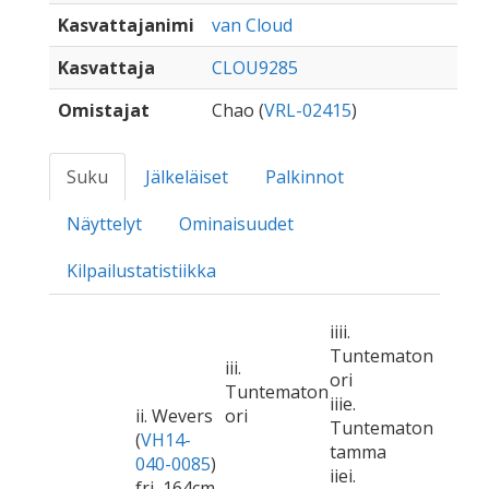
Kasvattajanimi
van Cloud
Kasvattaja
CLOU9285
Omistajat
Chao (
VRL-02415
)
Suku
Jälkeläiset
Palkinnot
Näyttelyt
Ominaisuudet
Kilpailustatistiikka
iiii.
Tuntematon
iii.
ori
Tuntematon
iiie.
ii. Wevers
ori
Tuntematon
(
VH14-
tamma
040-0085
)
iiei.
fri, 164cm,