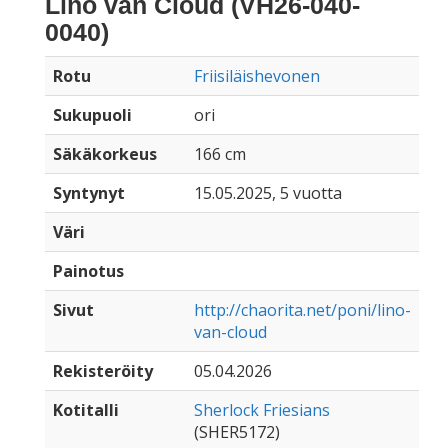
Lino van Cloud (VH26-040-
0040)
Rotu
Friisiläishevonen
Sukupuoli
ori
Säkäkorkeus
166 cm
Syntynyt
15.05.2025, 5 vuotta
Väri
Painotus
Sivut
http://chaorita.net/poni/lino-
van-cloud
Rekisteröity
05.04.2026
Kotitalli
Sherlock Friesians
(SHER5172)