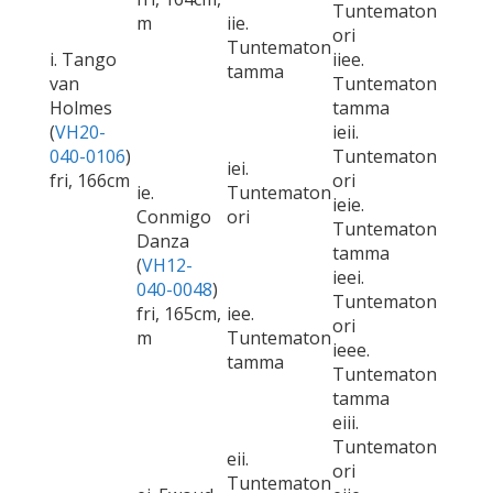
Tuntematon
m
iie.
ori
Tuntematon
i. Tango
iiee.
tamma
van
Tuntematon
Holmes
tamma
(
VH20-
ieii.
040-0106
)
Tuntematon
iei.
fri, 166cm
ori
ie.
Tuntematon
ieie.
Conmigo
ori
Tuntematon
Danza
tamma
(
VH12-
ieei.
040-0048
)
Tuntematon
fri, 165cm,
iee.
ori
m
Tuntematon
ieee.
tamma
Tuntematon
tamma
eiii.
Tuntematon
eii.
ori
Tuntematon